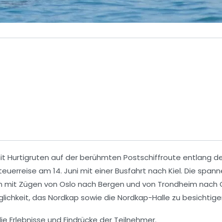
it Hurtigruten
auf der berühmten Postschiffroute entlang d
nteuerreise am
14. Juni
mit einer Busfahrt nach
Kiel
. Die span
n mit
Zügen
von
Oslo
nach
Bergen
und von
Trondheim
nach
lichkeit, das
Nordkap
sowie die
Nordkap-Halle
zu besichtige
e Erlebnisse und Eindrücke der Teilnehmer.