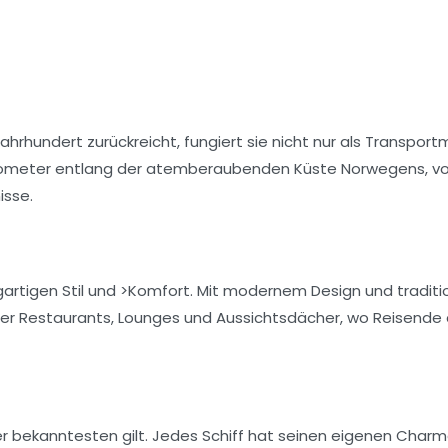
Jahrhundert zurückreicht, fungiert sie nicht nur als Transportm
0 Kilometer entlang der atemberaubenden Küste Norwegens, v
isse.
nzigartigen Stil und >Komfort. Mit modernem Design und traditi
über Restaurants, Lounges und Aussichtsdächer, wo Reisende 
der bekanntesten gilt. Jedes Schiff hat seinen eigenen Char