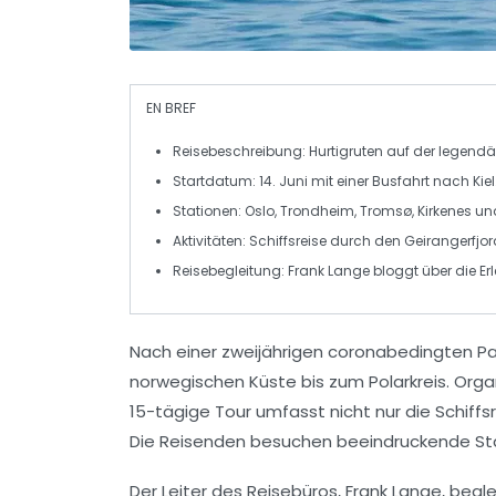
EN BREF
Reisebeschreibung
: Hurtigruten auf der
legendär
Startdatum
: 14. Juni mit einer
Busfahrt nach Kiel
Stationen
: Oslo, Trondheim, Tromsø, Kirkenes u
Aktivitäten
: Schiffsreise durch den
Geirangerfjor
Reisebegleitung
: Frank Lange bloggt über die E
Nach einer zweijährigen coronabedingten Paus
norwegischen Küste bis zum
Polarkreis
. Org
15-tägige Tour
umfasst nicht nur die Schiff
Die Reisenden besuchen beeindruckende S
Der Leiter des Reisebüros,
Frank Lange
, begl