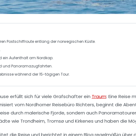
en Postschiffroute
entlang der norwegischen Küste.
.
nd ein Aufenthalt am
Nordkap
.
d
und
Panoramazugfahrten
.
rlebnisse während der
15-tägigen Tour
.
e erfüllt sich für viele Grafschafter ein
Traum
: Eine
Reise m
anisiert vom Nordhorner Reisebüro
Richters
, beginnt die Abe
sreise durch malerische Fjorde, sondern auch Panoramatoure
tädte wie
Trondheim
,
Tromsø
und
Kirkenes
und haben die Mög
eitet die Reise und berichtet in einem
Blog
regelmäßig über di