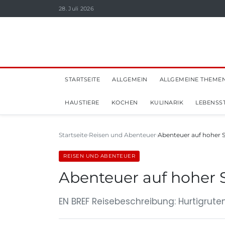
28. Juli 2026
STARTSEITE
ALLGEMEIN
ALLGEMEINE THEME
HAUSTIERE
KOCHEN
KULINARIK
LEBENSST
Startseite
Reisen und Abenteuer
Abenteuer auf hoher S
REISEN UND ABENTEUER
Abenteuer auf hoher 
EN BREF Reisebeschreibung: Hurtigrute