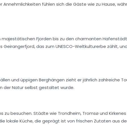
er Annehmlichkeiten fühlen sich die Gäste wie zu Hause, wäh
n majestätischen
Fjorden
bis zu den charmanten Hafenstäd
as
Geirangerfjord
, das zum UNESCO-Weltkulturerbe zählt, und
fällen und üppigen Berghängen zieht er jährlich zahlreiche To
on der Natur selbst gestaltet wurde.
s zu besuchen. Städte wie
Trondheim
,
Tromsø
und
Kirkenes
e lokale Küche, die geprägt ist von frischen Zutaten aus de