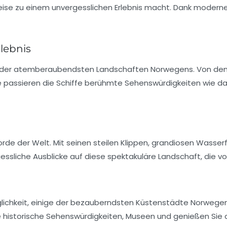
Reise zu einem unvergesslichen Erlebnis macht. Dank modern
rlebnis
ige der atemberaubendsten Landschaften Norwegens. Von de
se passieren die Schiffe berühmte Sehenswürdigkeiten wie d
orde der Welt. Mit seinen steilen Klippen, grandiosen Wasser
gessliche Ausblicke auf diese spektakuläre Landschaft, die v
lichkeit, einige der bezauberndsten
Küstenstädte
Norwegen
e historische Sehenswürdigkeiten, Museen und genießen Sie di