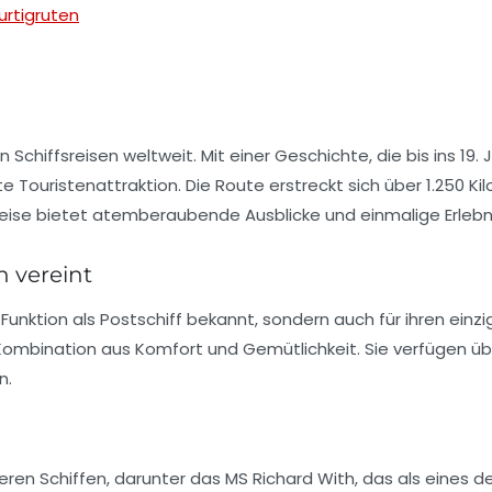
urtigruten
Schiffsreisen weltweit. Mit einer Geschichte, die bis ins 19. 
bte
Touristenattraktion
. Die Route erstreckt sich über 1.25
Reise bietet atemberaubende Ausblicke und einmalige Erlebn
n vereint
re Funktion als Postschiff bekannt, sondern auch für ihren ei
 Kombination aus
Komfort
und
Gemütlichkeit
. Sie verfügen 
n.
eren Schiffen, darunter das
MS Richard With
, das als eines 