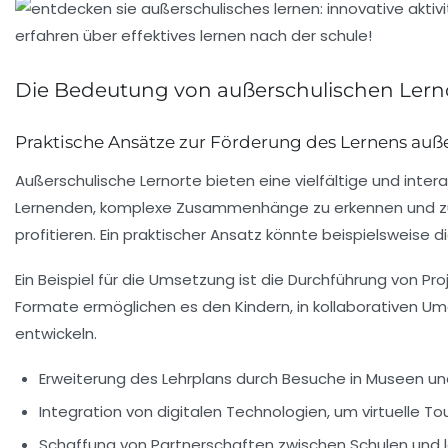
Die Bedeutung von außerschulischen Lern
Praktische Ansätze zur Förderung des Lernens auß
Außerschulische Lernorte bieten eine
vielfältige
und
intera
Lernenden,
komplexe Zusammenhänge
zu erkennen und z
profitieren. Ein praktischer Ansatz könnte beispielsweise 
Ein Beispiel für die Umsetzung ist die Durchführung von
Formate ermöglichen es den Kindern, in
kollaborativen
Umg
entwickeln.
Erweiterung des Lehrplans durch Besuche in
Museen
un
Integration von digitalen Technologien, um
virtuelle To
Schaffung von
Partnerschaften
zwischen Schulen und l