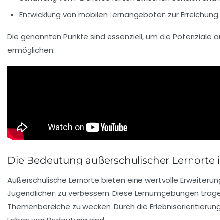
Entwicklung von
mobilen Lernangeboten
zur Erreichung
Die genannten Punkte sind essenziell, um die
Potenziale
au
ermöglichen.
Die Bedeutung außerschulischer Lernorte i
Außerschulische Lernorte bieten eine wertvolle
Erweiterun
Jugendlichen zu verbessern. Diese Lernumgebungen trag
Themenbereiche zu wecken. Durch die
Erlebnisorientierun
Leben von Bedeutung sind.