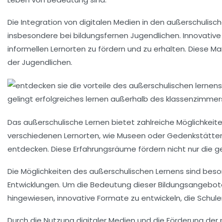
Die Integration von
digitalen Medien
in den außerschulisch
insbesondere bei
bildungsfernen Jugendlichen
. Innovativ
informellen Lernorten zu fördern und zu erhalten. Diese M
der Jugendlichen.
Das außerschulische Lernen bietet zahlreiche Möglichkeite
verschiedenen
Lernorten
, wie Museen oder Gedenkstätten
entdecken. Diese Erfahrungsräume fördern nicht nur die
ge
Die Möglichkeiten des außerschulischen Lernens sind bes
Entwicklungen. Um die
Bedeutung
dieser Bildungsangebote
hingewiesen, innovative Formate zu entwickeln, die Schul
Durch die Nutzung digitaler Medien und die Förderung der