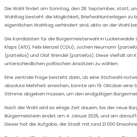
Die Wahl findet am Sonntag, den
28. September
, statt, u
Wahltag besteht die Möglichkeit, Briefwahlunterlagen zu 
eigentlichen Wahltag verhindert sind, aktiv an der Wahl bet
Die Kandidaten für die Bürgermeisterwahl in Luckenwalde 
Klaps
(AfD),
Felix Menzel
(CDU),
Jochen Neumann
(parteil
(parteilos) und
Olaf Wendel
(parteilos). Diese Vielfalt an
unterschiedlichen politischen Ansätzen zu wählen.
Eine zentrale Frage besteht darin, ob eine
Stichwahl
notwen
absolute Mehrheit erreichen, könnte am
19. Oktober
eine 
Stimme abgeben müssen, um den endgültigen Bürgermei
Nach der Wahl wird es einige Zeit dauern, bis der neue Bü
Bürgermeisterin endet am
4. Januar 2026
, und am darauff
Dieser hat die Aufgabe, die Stadt mit rund
21.000 Einwohn