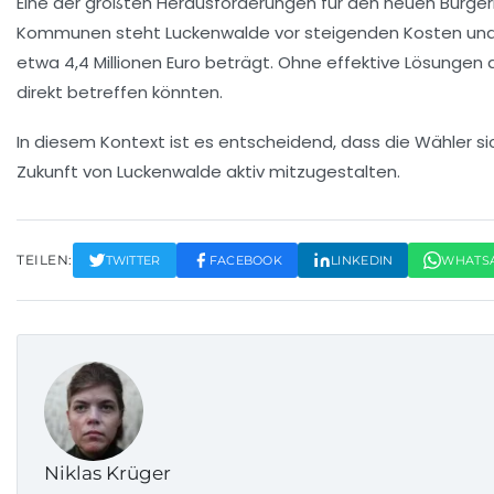
Eine der größten Herausforderungen für den neuen Bürger
Kommunen steht Luckenwalde vor steigenden Kosten und e
etwa
4,4 Millionen Euro
beträgt. Ohne effektive Lösungen d
direkt betreffen könnten.
In diesem Kontext ist es entscheidend, dass die Wähler 
Zukunft von Luckenwalde aktiv mitzugestalten.
TEILEN:
TWITTER
FACEBOOK
LINKEDIN
WHATS
Niklas Krüger