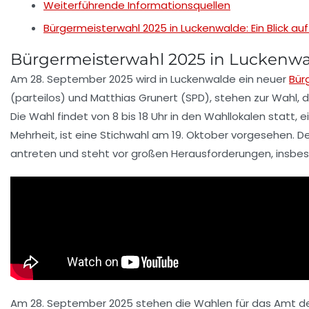
Weiterführende Informationsquellen
Bürgermeisterwahl 2025 in Luckenwalde: Ein Blick a
Bürgermeisterwahl 2025 in Luckenw
Am
28. September 2025
wird in
Luckenwalde
ein neuer
Bür
(parteilos) und
Matthias Grunert
(SPD), stehen zur Wahl, 
Die Wahl findet von
8 bis 18 Uhr
in den Wahllokalen statt, 
Mehrheit, ist eine
Stichwahl
am
19. Oktober
vorgesehen. De
antreten und steht vor großen Herausforderungen, insbeson
Am 28. September 2025 stehen die Wahlen für das Amt des 