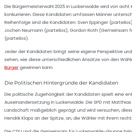
Die Bürgermeisterwahl 2025 in Luckenwalde wird von acht
konkurrieren. Diese Kandidaten umfassen Männer unterschi
Reihenfolge sind die Kandidaten:
Sven Eppinger
(parteilos
Jochen Neumann
(parteilos),
Gordon Roth
(Gemeinsam fü
(parteilos).
Jeder der Kandidaten bringt seine eigene Perspektive und V
sehen, wie diese unterschiedlichen Ansätze von den Wäh
Bürger
gewinnen kann.
Die Politischen Hintergründe der Kandidaten
Die politische Zugehörigkeit der Kandidaten spielt eine en
Auseinandersetzung in Luckenwalde. Die
SPD
mit Matthias 
Landschaft maßgeblich geprägt und wird versuchen, diese
Hendrik Klaps an der Spitze, an, die Wähler mit ihrem rech
Die
CDU
und die
Gemeinsam für Luckenwalde
-Gruppe brin