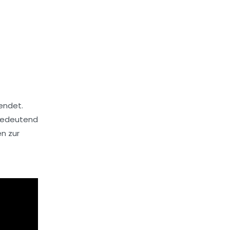
endet.
 bedeutend
n zur