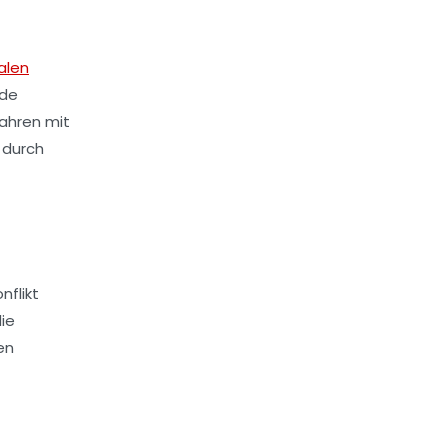
alen
nde
Jahren mit
 durch
nflikt
ie
en