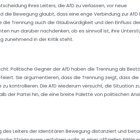
scheidung ihres Leiters, die AfD zu verlassen, vor neue
 die Bewegung glaubt, dass eine enge Verbindung zur AfD 
e die Trennung auch die Glaubwürdigkeit und den Einfluss de
en nun darüber nachdenken, ob es sinnvoll ist, ihre Unterst
g zunehmend in der Kritik steht.
cht. Politische Gegner der AfD haben die Trennung als Bestä
eiert. Sie argumentieren, dass die Trennung zeigt, dass die 
e zu kontrollieren. Die AfD wiederum versucht, die Situation z
halb der Partei hin, die eine breite Palette von politischen An
 des Leiters der Identitären Bewegung distanziert und beto
tische Strömungen verfolgen wolle. In einer offiziellen Erklär