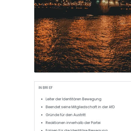
IN BRI EF
Leiter
der Identitären Bewegung
Beendet seine
Mitgliedschaft
in der
AfD
Gründe für den Austritt
Reaktionen innerhalb der
Partei
Folgen für die
Identitäre Bewegung