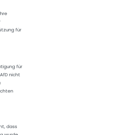
ihre
r
ützung für
tigung für
AfD nicht
u
sichten
nt, dass
ung wurde