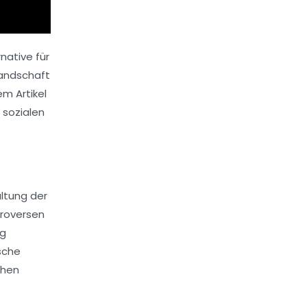
native für
Landschaft
em Artikel
 sozialen
altung der
troversen
ng
ische
chen