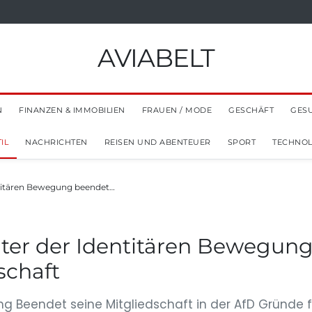
AVIABELT
N
FINANZEN & IMMOBILIEN
FRAUEN / MODE
GESCHÄFT
GES
IL
NACHRICHTEN
REISEN UND ABENTEUER
SPORT
TECHNOL
ntitären Bewegung beendet…
iter der Identitären Bewegun
schaft
ung Beendet seine Mitgliedschaft in der AfD Gründe f