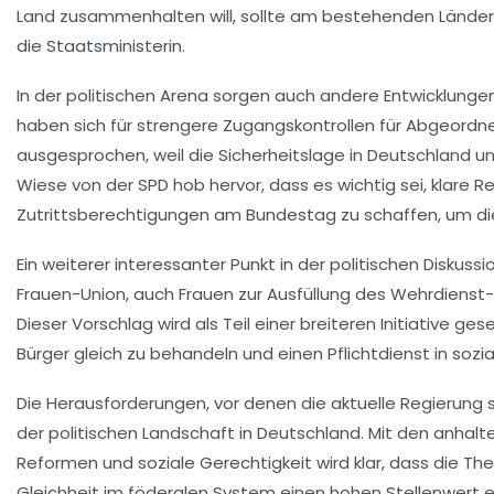
Land zusammenhalten will, sollte am bestehenden Länderfi
die Staatsministerin.
In der politischen Arena sorgen auch andere Entwicklunge
haben sich für strengere
Zugangskontrollen
für Abgeordn
ausgesprochen, weil die Sicherheitslage in Deutschland und
Wiese von der SPD hob hervor, dass es wichtig sei, klare Re
Zutrittsberechtigungen am Bundestag zu schaffen, um d
Ein weiterer interessanter Punkt in der politischen Diskussi
Frauen-Union
, auch Frauen zur Ausfüllung des
Wehrdienst
Dieser Vorschlag wird als Teil einer breiteren Initiative g
Bürger gleich zu behandeln und einen
Pflichtdienst
in sozi
Die Herausforderungen, vor denen die aktuelle Regierung s
der politischen Landschaft in Deutschland. Mit den anhal
Reformen
und soziale Gerechtigkeit wird klar, dass die T
Gleichheit
im föderalen System einen hohen Stellenwert 