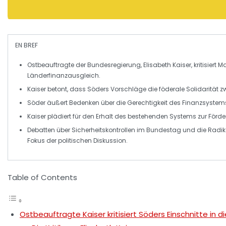
EN BREF
Ostbeauftragte
der Bundesregierung, Elisabeth
Kaiser
, kritisiert
Ma
Länderfinanzausgleich
.
Kaiser betont, dass Söders Vorschläge die
föderale Solidarität
z
Söder äußert Bedenken über die
Gerechtigkeit
des Finanzsystems
Kaiser plädiert für den Erhalt des bestehenden Systems zur Förd
Debatten über
Sicherheitskontrollen
im Bundestag und die
Radik
Fokus der politischen Diskussion.
Table of Contents
Ostbeauftragte Kaiser kritisiert Söders Einschnitte in di