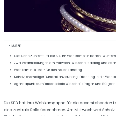
IN KÜRZE
Olaf Scholz
unterstützt die
SPD
im
Wahlkampf
in
Baden-Württem
Zwei Veranstaltungen am
Mittwoch
: Wirtschaftsdialog und öffe
Wahltermin:
8. März
für den neuen
Landtag
.
Scholz, ehemaliger
Bundeskanzler
, bringt Erfahrung in die Wah
Agendapunkte umfassen lokale
Wirtschaftsfragen
und Bürgerint
Die
SPD
hat ihre Wahlkampagne für die bevorstehenden 
eine zentrale Rolle übernehmen. Am Mittwoch wird Scholz 