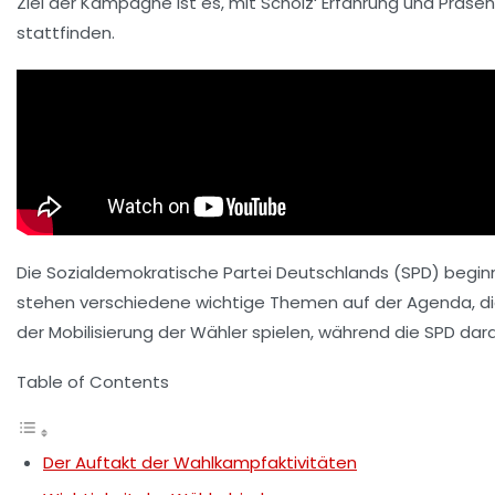
Ziel der Kampagne ist es, mit Scholz‘ Erfahrung und Präse
stattfinden.
Die
Sozialdemokratische Partei Deutschlands (SPD)
beginn
stehen verschiedene wichtige Themen auf der Agenda, die
der Mobilisierung der Wähler spielen, während die SPD da
Table of Contents
Der Auftakt der Wahlkampfaktivitäten