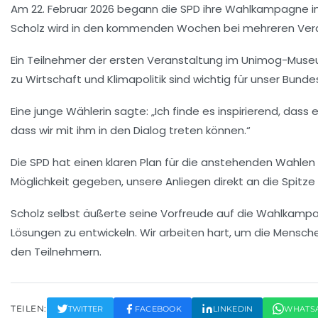
Am 22. Februar 2026 begann die
SPD
ihre Wahlkampagne in
Scholz wird in den kommenden Wochen bei mehreren Verans
Ein Teilnehmer der ersten Veranstaltung im Unimog-Museum i
zu Wirtschaft und Klimapolitik sind wichtig für unser Bun
Eine junge Wählerin sagte: „Ich finde es inspirierend, dass 
dass wir mit ihm in den Dialog treten können.“
Die SPD hat einen klaren Plan für die anstehenden Wahlen 
Möglichkeit gegeben, unsere Anliegen direkt an die Spitze 
Scholz selbst äußerte seine Vorfreude auf die Wahlkampagn
Lösungen zu entwickeln. Wir arbeiten hart, um die Mens
den Teilnehmern.
TEILEN:
TWITTER
FACEBOOK
LINKEDIN
WHATS