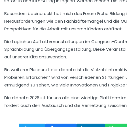
sofort in den Kita-Alltag integriert werden können. Die
Pra
Besonders beeindruckt hat mich das
Forum Frühe Bildung
i
Herausforderungen wie den
Fachkräftemangel
und die
Qu
Perspektiven für die Arbeit mit unseren Kindern eröffnet.
Die täglichen
Auftaktveranstaltungen
im Congress-Centrum
Sprachbildung
und
Übergangsgestaltung
. Diese Veransta
auf unserer Kita anzuwenden.
Ein weiterer Pluspunkt der didacta ist die Vielzahl interakt
Probieren. Erforschen“ wird von verschiedenen Stiftungen u
ermutigend zu sehen, wie viele
Innovationen
und Projekte 
Die didacta 2026 ist für uns alle eine wichtige Plattform i
fördert auch den Austausch und die Vernetzung zwischen un