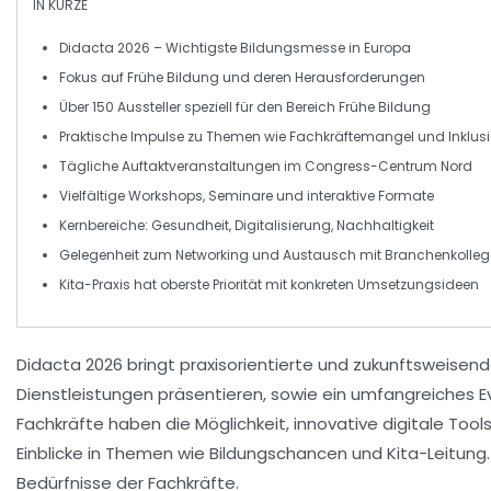
IN KÜRZE
Didacta 2026
– Wichtigste Bildungsmesse in Europa
Fokus auf
Frühe Bildung
und deren Herausforderungen
Über
150 Aussteller
speziell für den Bereich Frühe Bildung
Praktische
Impulse
zu Themen wie Fachkräftemangel und
Inklus
Tägliche
Auftaktveranstaltungen
im Congress-Centrum Nord
Vielfältige
Workshops
, Seminare und interaktive Formate
Kernbereiche:
Gesundheit
,
Digitalisierung
,
Nachhaltigkeit
Gelegenheit zum
Networking
und Austausch mit Branchenkolle
Kita-Praxis
hat oberste Priorität mit konkreten Umsetzungsideen
Didacta 2026
bringt praxisorientierte und zukunftsweisende
Dienstleistungen präsentieren, sowie ein umfangreiche
Fachkräfte haben die Möglichkeit, innovative
digitale Tool
Einblicke in Themen wie Bildungschancen und Kita-Leitung
Bedürfnisse der Fachkräfte.