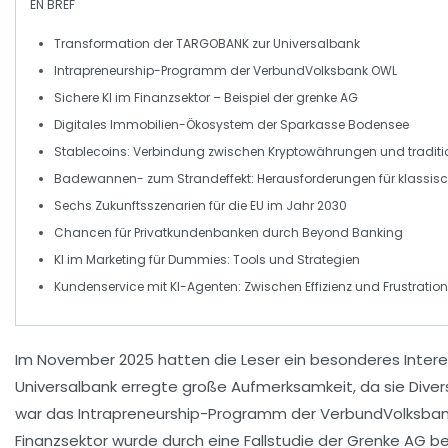
EN BREF
Transformation
der TARGOBANK zur
Universalbank
Intrapreneurship-Programm
der VerbundVolksbank OWL
Sichere KI
im Finanzsektor – Beispiel der
grenke AG
Digitales Immobilien-Ökosystem
der Sparkasse Bodensee
Stablecoins
: Verbindung zwischen
Kryptowährungen
und traditi
Badewannen- zum Strandeffekt
: Herausforderungen für klassi
Sechs
Zukunftsszenarien
für die
EU
im Jahr 2030
Chancen
für
Privatkundenbanken
durch
Beyond Banking
KI
im Marketing für
Dummies
: Tools und Strategien
Kundenservice
mit
KI-Agenten
: Zwischen Effizienz und Frustration
Im November 2025 hatten die Leser ein besonderes Inter
Universalbank
erregte große Aufmerksamkeit, da sie
Diver
war das
Intrapreneurship-Programm
der VerbundVolksban
Finanzsektor wurde durch eine Fallstudie der Grenke AG be