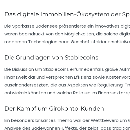
Das digitale Immobilien-Ökosystem der S
Die Sparkasse Bodensee präsentierte ein innovatives dig
waren beeindruckt von den Möglichkeiten, die solche digita
modernen Technologien neue
Geschäftsfelder
erschließe
Die Grundlagen von Stablecoins
Die Diskussion um
Stablecoins
erfuhr ebenfalls große Aufm
Finanzwelt dar und versprechen Effizienz sowie Kostenvort
auseinandersetzten, die aus Aspekten wie
Regulierung
,
Tr
entwickeln könnten und welche Rolle sie im Finanzsektor s
Der Kampf um Girokonto-Kunden
Ein besonders brisantes Thema war der
Wettbewerb
um G
Analyse des
Badewannen-Effekts
, der zeigt, dass tradit