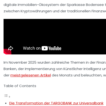
digitale
Immobilien-Ökosystem
der Sparkasse Bodensee t
zwischen Kryptowährungen und der traditionellen Finanzwel
Im November 2025 wurden zahlreiche Themen in der Finan
Banken, der Implementierung von
Künstlicher Intelligenz
un
der
meistgelesenen Artikel
des Monats und beleuchten, w
Table of Contents
Die Transformation der TARGOBANK zur Universalbank