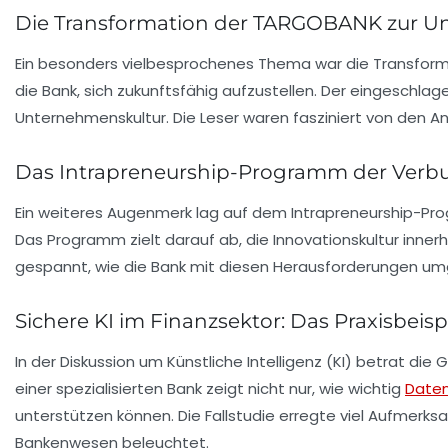
Die Transformation der TARGOBANK zur Un
Ein besonders vielbesprochenes Thema war die Transfor
die Bank, sich zukunftsfähig aufzustellen. Der eingeschl
Unternehmenskultur
. Die Leser waren fasziniert von den A
Das Intrapreneurship-Programm der Ver
Ein weiteres Augenmerk lag auf dem
Intrapreneurship-P
Das Programm zielt darauf ab, die Innovationskultur inner
gespannt, wie die Bank mit diesen Herausforderungen u
Sichere KI im Finanzsektor: Das Praxisbeis
In der Diskussion um
Künstliche Intelligenz
(KI) betrat die
G
einer spezialisierten Bank zeigt nicht nur, wie wichtig
Date
unterstützen können. Die Fallstudie erregte viel Aufmerks
Bankenwesen beleuchtet.