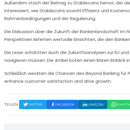
Außerdem stach der Beitrag zu
Stablecoins
hervor, der a
interessiert, wie Stablecoins sowohl Effizienz und Kostenv
Rahmenbedingungen und der
Regulierung
.
Die Diskussion über die Zukunft der Bankenlandschaft im
F
Perspektiven lieferten wertvolle Einsichten, die den Banke
Die Leser schätzten auch die Zukunftsanalysen zur
EU
und 
navigieren müssen. Die Artikel boten einen klaren Einblick
Schließlich weckten die
Chancen des Beyond Banking
für 
enhance customer satisfaction and drive growth.
TEILEN:
TWITTER
FACEBOOK
LINKEDIN
WHATS