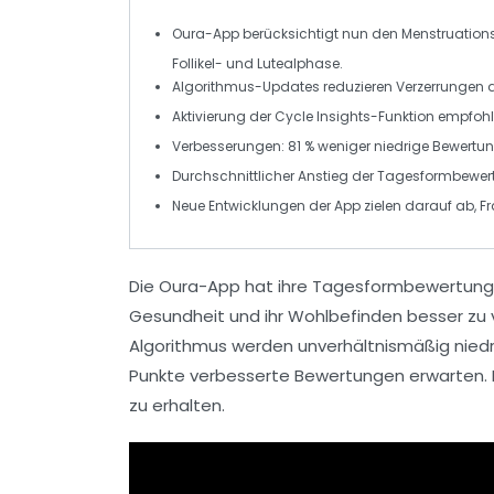
Oura-App
berücksichtigt nun den
Menstruation
Follikel- und
Lutealphase
.
Algorithmus-Updates reduzieren Verzerrungen 
Aktivierung der
Cycle Insights
-Funktion empfohle
Verbesserungen:
81 %
weniger niedrige Bewertung
Durchschnittlicher Anstieg der Tagesformbew
Neue Entwicklungen der App zielen darauf ab,
F
Die
Oura-App
hat ihre Tagesformbewertung 
Gesundheit
und ihr
Wohlbefinden
besser zu 
Algorithmus werden unverhältnismäßig nie
Punkte
verbesserte Bewertungen erwarten. Di
zu erhalten.