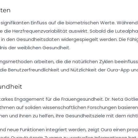
aten
ignifikanten Einfluss auf die
biometrischen Werte
. Während 
wie die Herzfrequenzvariabilität auswirkt. Sobald die Lutealp
h in den Gesundheitsdaten widergespiegelt werden. Die Fähi
dnis der weiblichen Gesundheit.
tungsmethoden
arbeiten, die die natürlichen Zyklen beeinflu
die Benutzerfreundlichkeit und Nützlichkeit der Oura-App un
undheit
tarkes Engagement für die
Frauengesundheit
. Dr. Neta Gotl
ithmen auf soliden wissenschaftlichen Forschungen basieren.
n und ihnen zu helfen, ihre Gesundheitsziele mit dem richt
nd neue Funktionen integriert werden, zeigt Oura einen proa
s jede Oura-Nutzerin Zugang zu wertvollen Informationen hat