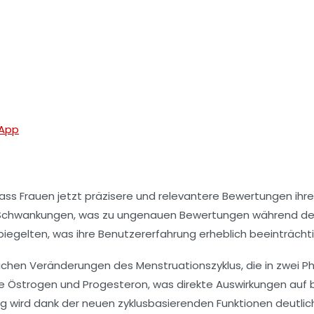
-App
ss Frauen jetzt präzisere und relevantere Bewertungen ihr
hwankungen, was zu ungenauen Bewertungen während der L
spiegelten, was ihre Benutzererfahrung erheblich beeinträcht
rlichen Veränderungen des
Menstruationszyklus
, die in zwei 
ne
Östrogen
und
Progesteron
, was direkte Auswirkungen auf
g wird dank der neuen zyklusbasierenden Funktionen deutlic