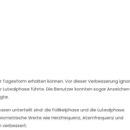
er
Tagesform
erhalten können. Vor dieser Verbesserung ignor
utealphase führte. Die Benutzer konnten sogar Anzeichen
igte.
Phasen unterteilt sind: die Follikelphase und die Lutealphase.
 biometrische Werte wie Herzfrequenz, Atemfrequenz und
h verbessert.