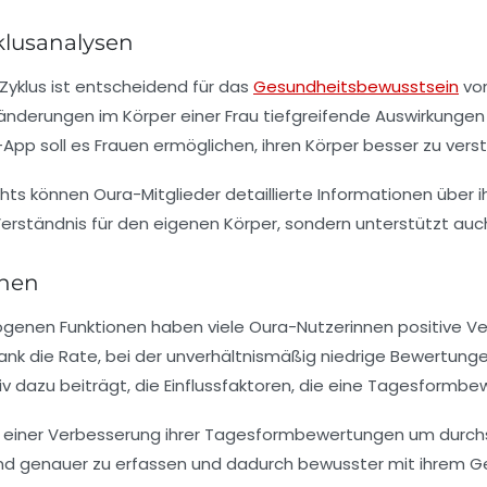
klusanalysen
Zyklus ist entscheidend für das
Gesundheitsbewusstsein
von
änderungen im Körper einer Frau tiefgreifende Auswirkungen
a-App soll es Frauen ermöglichen, ihren Körper besser zu ver
ghts
können Oura-Mitglieder detaillierte Informationen über ih
s Verständnis für den eigenen Körper, sondern unterstützt auc
nnen
genen Funktionen haben viele Oura-Nutzerinnen positive Ve
sank die Rate, bei der unverhältnismäßig niedrige Bewertun
iv dazu beiträgt, die Einflussfaktoren, die eine Tagesformbe
on einer Verbesserung ihrer Tagesformbewertungen um durch
ustand genauer zu erfassen und dadurch bewusster mit ihr