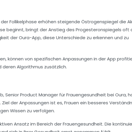
der Follikelphase erhöhen steigende Östrogenspiegel die Ak
hase beginnt, bringt der Anstieg des Progesteronspiegels oft
gkeit der Oura-App, diese Unterschiede zu erkennen und zu
ssen, können von spezifischen Anpassungen in der App profiti
d deren Algorithmus zusätzlich.
ieb, Senior Product Manager für Frauengesundheit bei Oura, h
 Ziel der Anpassungen ist es, Frauen ein besseres Verständni
igen Wissen zu verfolgen.
ktiven Ansatz im Bereich der Frauengesundheit. Die kontinuie
 und sich in ihrer Gesundheit ernst genommen fühlt.