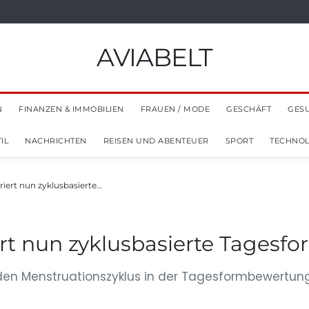
AVIABELT
N
FINANZEN & IMMOBILIEN
FRAUEN / MODE
GESCHÄFT
GES
IL
NACHRICHTEN
REISEN UND ABENTEUER
SPORT
TECHNOL
riert nun zyklusbasierte…
ert nun zyklusbasierte Tages
den Menstruationszyklus in der Tagesformbewertung.