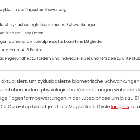
szyklus
in der Tagesformbewertung.
durch zyklusbedingte
biometrische Schwankungen
.
n für detaillierte Daten.
en während der Lutealphase für betroffene Mitglieder.
ertungen um
4–5 Punkte
.
rauengesundheit
zu fördern und individuelle
Gesundheitsziele
zu unterstüt
aktualisiert, um
zyklusbasierte
biometrische Schwankungen zu
verstehen, indem physiologische Veränderungen während des
drige Tagesformbewertungen in der
Lutealphase
um bis zu
81
e Oura-App bietet jetzt die Möglichkeit,
Cycle
Insights
zu a