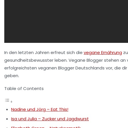
In den letzten Jahren erfreut sich die
vegane Ernährung
zu
gesundheitsbewusster leben.
Vegane Blogger
stehen an vo
erfolgreichsten veganen Blogger Deutschlands vor, die dir 
geben.
Table of Contents
Nadine und Jörg – Eat This!
Isa und Julia – Zucker und Jagdwurst