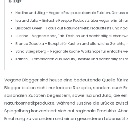
EN BREF
Nadine und Jörg
– Vegane Rezepte, saisonale Zutaten, Genuss 
Isa und Julia
– Einfache Rezepte, Podcasts über vegane Ernähru
Elisabeth Green
– Fokus auf
Naturkosmetik
, Produkttests und na
Justine
–
Vegane Mode
, Fair-Fashion und
nachhaltige Lebenswe
Bianca Zapatka
– Rezepte für Kuchen und
pflanzliche Gerichte
, 
Stina Spiegelberg
– Regionale Küche, Workshops für einfache
ve
Kathrin
– Kombination aus
Beauty, Lifestyle
und nachhaltiger Kos
Vegane Blogger
sind heute eine bedeutende Quelle für In
Blogger bieten nicht nur
leckere Rezepte
, sondern auch Ein
saisonalen Zutaten begeistern, sowie
Isa und Julia
, die e
Naturkosmetikprodukte
, während
Justine
die Brücke zwis
Spiegelberg
konzentriert sich auf regionale Produkte. Abs
Ernährung zu verändern und einen gesünderen Lebensstil z