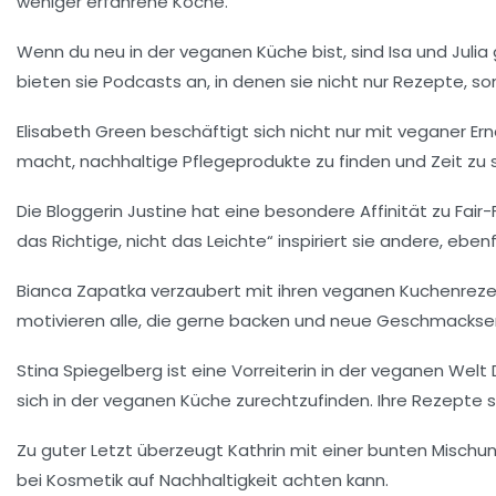
weniger erfahrene Köche.
Wenn du neu in der
veganen Küche
bist, sind
Isa und Julia
bieten sie Podcasts an, in denen sie nicht nur Rezepte, 
Elisabeth Green
beschäftigt sich nicht nur mit
veganer Er
macht, nachhaltige Pflegeprodukte zu finden und Zeit zu s
Die Bloggerin
Justine
hat eine besondere Affinität zu
Fair
das Richtige, nicht das Leichte“ inspiriert sie andere, eb
Bianca Zapatka
verzaubert mit ihren
veganen Kuchenrez
motivieren alle, die gerne backen und neue Geschmackse
Stina Spiegelberg
ist eine Vorreiterin in der
veganen Welt
D
sich in der veganen Küche zurechtzufinden. Ihre Rezepte s
Zu guter Letzt überzeugt
Kathrin
mit einer bunten Mischu
bei Kosmetik auf
Nachhaltigkeit
achten kann.