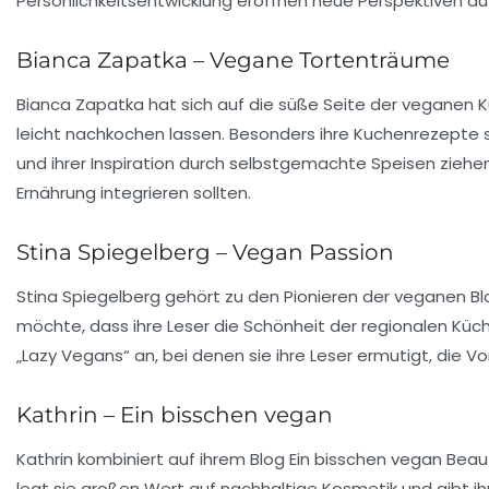
Persönlichkeitsentwicklung
eröffnen neue Perspektiven auf
Bianca Zapatka – Vegane Tortenträume
Bianca Zapatka hat sich auf die süße Seite der veganen K
leicht nachkochen lassen. Besonders ihre Kuchenrezepte s
und ihrer Inspiration durch selbstgemachte Speisen ziehen 
Ernährung integrieren sollten.
Stina Spiegelberg – Vegan Passion
Stina Spiegelberg gehört zu den Pionieren der veganen Bl
möchte, dass ihre Leser die Schönheit der regionalen K
„Lazy Vegans“ an, bei denen sie ihre Leser ermutigt, die 
Kathrin – Ein bisschen vegan
Kathrin kombiniert auf ihrem Blog
Ein bisschen vegan
Beaut
legt sie großen Wert auf nachhaltige Kosmetik und gibt ihr