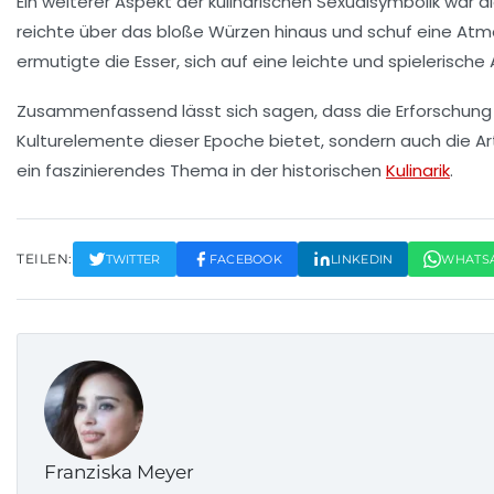
Ein weiterer Aspekt der kulinarischen Sexualsymbolik war
reichte über das bloße Würzen hinaus und schuf eine At
ermutigte die Esser, sich auf eine
leichte und spielerische 
Zusammenfassend lässt sich sagen, dass die Erforschung
Kulturelemente
dieser Epoche bietet, sondern auch die A
ein faszinierendes Thema in der historischen
Kulinarik
.
TEILEN:
TWITTER
FACEBOOK
LINKEDIN
WHATS
Franziska Meyer