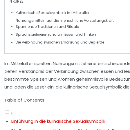
IN KÜRZE
Kulinarische Sexualsymbolik
im Mittelalter
Nahrungsmitteln auf
die menschliche Vorstellungskraft
Spannende
Traditionen
und
Rituale
Sprachspielereien
rund um Essen und Trinken
Die Verbindung zwischen
Ernährung
und
Begierde
Im Mittelalter spielten
Nahrungsmittel
eine entscheidende R
tiefen Verständnis der Verbindung zwischen
essen
und
le
bestimmte Speisen und Aromen geheimnisvolle Bedeutunge
und laden die Leser ein, die
kulinarische Sexualsymbolik
die
Table of Contents
Einführung in die kulinarische Sexualsymbolik