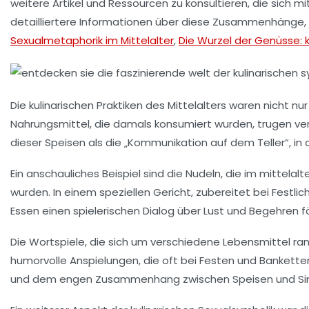
weitere Artikel und Ressourcen zu konsultieren, die sich mi
detailliertere Informationen über diese Zusammenhänge, e
Sexualmetaphorik im Mittelalter
,
Die Wurzel der Genüsse: k
Die kulinarischen Praktiken des Mittelalters waren nicht n
Nahrungsmittel, die damals konsumiert wurden, trugen
ve
dieser Speisen als die „Kommunikation auf dem Teller“, in 
Ein anschauliches Beispiel sind die
Nudeln
, die im mittelal
wurden. In einem speziellen Gericht, zubereitet bei Fest
Essen einen
spielerischen Dialog
über Lust und Begehren f
Die
Wortspiele
, die sich um verschiedene Lebensmittel ran
humorvolle Anspielungen, die oft bei Festen und Banketten
und dem engen Zusammenhang zwischen
Speisen
und
Si