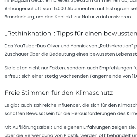
Ihr Magazin deckt ein breites Spektrum an Themen ab, da
Anhängerschaft von 15.000 Abonnenten auf Instagram setze
Brandenburg, um den Kontakt zur Natur zu intensivieren.
„Rethinknation“: Tipps für einen bewussten
Das YouTube-Duo
Oliver
und
Yannick
von „Rethinknation“ 
Zuschauer über die Bedeutung eines bewussten Lebensstil
Sie bieten nicht nur Fakten, sondern auch Empfehlungen f
erfreut sich einer stetig wachsenden Fangemeinde von 11
Freie Stimmen für den Klimaschutz
Es gibt auch zahlreiche Influencer, die sich für den
Klimasc
schaffen Bewusstsein für die Herausforderungen des Klima
Mit Aufklärungsarbeit und eigenen Erfahrungen zeigen sie, 
über die Verwendung von
Plastik
, werden oft behandelt un