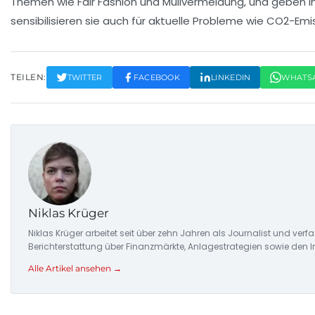
Themen wie
Fair Fashion
und
Müllvermeidung
, und geben i
sensibilisieren sie auch für aktuelle Probleme wie
CO2-Emi
TEILEN:
TWITTER
FACEBOOK
LINKEDIN
WHATS
Niklas Krüger
Niklas Krüger arbeitet seit über zehn Jahren als Journalist und ver
Berichterstattung über Finanzmärkte, Anlagestrategien sowie den 
Alle Artikel ansehen →