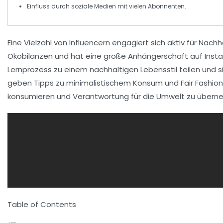
Einfluss durch
soziale Medien
mit vielen Abonnenten.
Eine Vielzahl von Influencern engagiert sich aktiv für
Nachha
Ökobilanzen
und hat eine große Anhängerschaft auf Inst
Lernprozess zu einem
nachhaltigen Lebensstil
teilen und 
geben Tipps zu
minimalistischem Konsum
und
Fair Fashion
konsumieren und Verantwortung für die Umwelt zu übern
Table of Contents