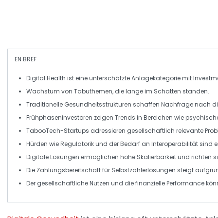
EN BREF
Digital Health
ist eine unterschätzte Anlagekategorie mit
Invest
Wachstum von
Tabuthemen
, die lange im Schatten standen.
Traditionelle Gesundheitsstrukturen schaffen Nachfrage nach
d
Frühphaseninvestoren zeigen Trends in Bereichen wie
psychisch
TabooTech-Startups
adressieren gesellschaftlich relevante Pr
Hürden wie
Regulatorik
und der Bedarf an
Interoperabilität
sind e
Digitale Lösungen ermöglichen hohe
Skalierbarkeit
und richten s
Die Zahlungsbereitschaft für
Selbstzahlerlösungen
steigt aufgr
Der gesellschaftliche Nutzen und die finanzielle
Performance
könn