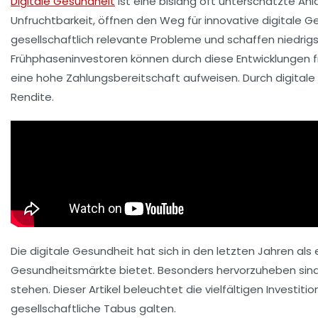
Digitale Gesundheit
ist eine bislang oft
unterschätzte
Anl
Unfruchtbarkeit, öffnen den Weg für innovative digitale G
gesellschaftlich relevante Probleme und schaffen
niedrig
Frühphaseninvestoren können durch diese Entwicklungen fr
eine hohe
Zahlungsbereitschaft
aufweisen. Durch digita
Rendite.
Die
digitale Gesundheit
hat sich in den letzten Jahren als
Gesundheitsmärkte
bietet. Besonders hervorzuheben si
stehen. Dieser Artikel beleuchtet die vielfältigen
Investiti
gesellschaftliche Tabus galten.