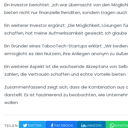
Ein Investor berichtet: „Ich war überrascht von den Möglic
bieten nicht nur finanzielle Renditen, sondern tragen auc
Ein weiterer Investor ergänzt: „Die Möglichkeit, Lösungen fü
schaffen, hat meine Aufmerksamkeit geweckt. Ich glaube an
Ein Gründer eines TabooTech-Startups erklärt: „Wir bedie
ermöglicht es den Nutzern, ihre Anliegen anonym zu äußer
Ein weiterer Aspekt ist die wachsende Akzeptanz von
Selb
zahlen, die Vertrauen schaffen und echte Vorteile bieten.
Zusammenfassend zeigt sich, dass die Kombination aus
d
darstellt. Es ist faszinierend zu beobachten, wie Unterne
wollen.
TEILEN:
TWITTER
FACEBOOK
LINKEDIN
WHATS