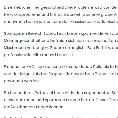
Ein erheblicher Teil gesundheitlicher Probleme wird von 
Erektionsprobleme
und
Unfruchtbarkeit
, was eine große A
anonymen Lösungen jenseits des klassischen
medizinisch
Startups im Bereich
TabooTech
bieten spannende Ansätze
Männergesundheit
und befreien sich von klischeeshaften 
Missbrauch vorbeugen. Zudem ermöglicht Béa Fertility, da
professionelle Hilfe rar und teuer ist.
Frühphasen-
VCs
spielen eine entscheidende Rolle als Ind
und der
KI-gestützten Diagnostik
, bevor diese Trends im 
gewinnen werden.
Ein besonderes Potenzial besteht in den sogenannten
Se
diese Vertrauen und spürbaren Nutzen bieten. Dieser Tren
große Chancen finden können.