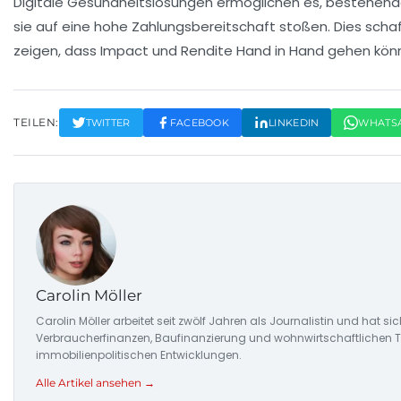
Digitale Gesundheitslösungen ermöglichen es, bestehende 
sie auf eine hohe
Zahlungsbereitschaft
stoßen. Dies schaf
zeigen, dass
Impact
und
Rendite
Hand in Hand gehen können
TEILEN:
TWITTER
FACEBOOK
LINKEDIN
WHATS
Carolin Möller
Carolin Möller arbeitet seit zwölf Jahren als Journalistin und hat s
Verbraucherfinanzen, Baufinanzierung und wohnwirtschaftlichen Tr
immobilienpolitischen Entwicklungen.
Alle Artikel ansehen →