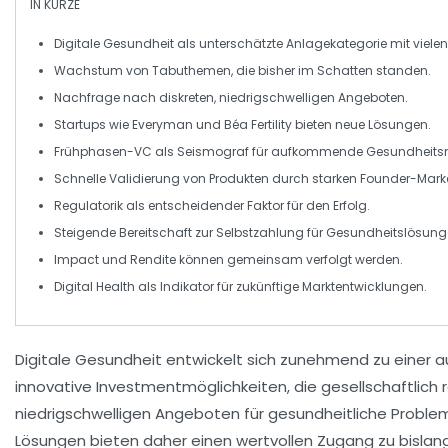
IN KÜRZE
Digitale Gesundheit
als
unterschätzte Anlagekategorie
mit viele
Wachstum von
Tabuthemen
, die bisher im
Schatten
standen.
Nachfrage nach
diskreten
,
niedrigschwelligen Angeboten
.
Startups wie
Everyman
und
Béa Fertility
bieten neue Lösungen.
Frühphasen-VC als
Seismograf
für aufkommende Gesundheitsm
Schnelle Validierung von
Produkten
durch
starken Founder-Marke
Regulatorik als entscheidender
Faktor
für den Erfolg.
Steigende Bereitschaft zur
Selbstzahlung
für Gesundheitslösung
Impact
und
Rendite
können gemeinsam verfolgt werden.
Digital Health als
Indikator
für zukünftige
Marktentwicklungen
.
Digitale Gesundheit
entwickelt sich zunehmend zu einer 
innovative
Investmentmöglichkeiten
, die gesellschaftlic
niedrigschwelligen Angeboten
für gesundheitliche Problem
Lösungen bieten daher einen wertvollen Zugang zu bislan