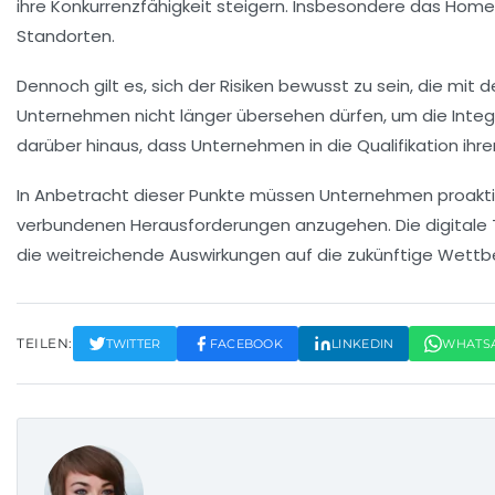
ihre
Konkurrenzfähigkeit
steigern. Insbesondere das
Home-
Standorten.
Dennoch gilt es, sich der
Risiken
bewusst zu sein, die mit d
Unternehmen nicht länger übersehen dürfen, um die Integr
darüber hinaus, dass Unternehmen in die
Qualifikation
ihre
In Anbetracht dieser Punkte müssen Unternehmen proakti
verbundenen
Herausforderungen
anzugehen. Die digitale 
die weitreichende Auswirkungen auf die zukünftige
Wettbe
TEILEN:
TWITTER
FACEBOOK
LINKEDIN
WHATS