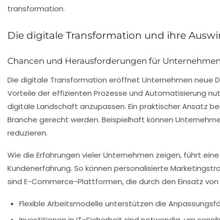
Die digitale Transformation und ihre Ausw
Chancen und Herausforderungen für Unternehme
Die
digitale Transformation
eröffnet Unternehmen neue Dim
Vorteile der
effizienten Prozesse
und
Automatisierung
nut
digitale Landschaft
anzupassen. Ein praktischer Ansatz be
Branche gerecht werden. Beispielhaft können Unternehme
reduzieren.
Wie die Erfahrungen vieler Unternehmen zeigen, führt ei
Kundenerfahrung
. So können personalisierte Marketingstra
sind E-Commerce-Plattformen, die durch den Einsatz von
Flexible Arbeitsmodelle unterstützen die Anpassungsfä
Investitionen in
IT-Sicherheit
sind notwendig, um sensib