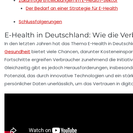
Zukünftige Entwicklungen im E-Health-Sektor
Der Bedarf an einer Strategie für E-Health
Schlussfolgerungen
E-Health in Deutschland: Wie die Ve
In den letzten Jahren hat das Thema
E-Health
in Deutsch
Gesundheit
bietet viele Chancen, darunter
Kosteneinspa
Fortschritte ergreifen Verbraucher zunehmend die Initiat
Gleichzeitig gibt es jedoch Herausforderungen, insbesond
Potenzial, das durch innovative Technologien und ein stä
persönlicher Daten unerlässlich, um das Vertrauen in dig