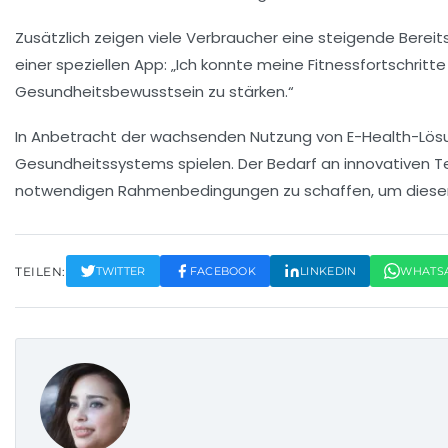
Zusätzlich zeigen viele Verbraucher eine steigende Bereit
einer speziellen App: „Ich konnte meine
Fitnessfortschritte
Gesundheitsbewusstsein zu stärken.“
In Anbetracht der wachsenden Nutzung von E-Health-Lösun
Gesundheitssystems spielen. Der Bedarf an
innovativen T
notwendigen Rahmenbedingungen zu schaffen, um diesen
TEILEN:
TWITTER
FACEBOOK
LINKEDIN
WHATS