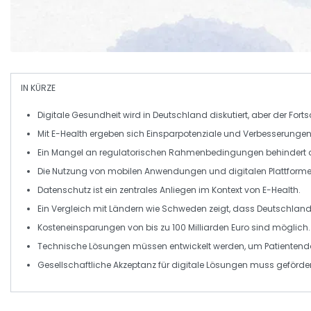
IN KÜRZE
Digitale Gesundheit
wird in Deutschland diskutiert, aber der Forts
Mit
E-Health
ergeben sich Einsparpotenziale und Verbesserungen 
Ein Mangel an
regulatorischen Rahmenbedingungen
behindert 
Die Nutzung von
mobilen Anwendungen
und digitalen Plattform
Datenschutz
ist ein zentrales Anliegen im Kontext von E-Health.
Ein Vergleich mit Ländern wie
Schweden
zeigt, dass Deutschlan
Kosteneinsparungen
von bis zu 100 Milliarden Euro sind möglich.
Technische Lösungen müssen entwickelt werden, um
Patientend
Gesellschaftliche
Akzeptanz
für digitale Lösungen muss geförder