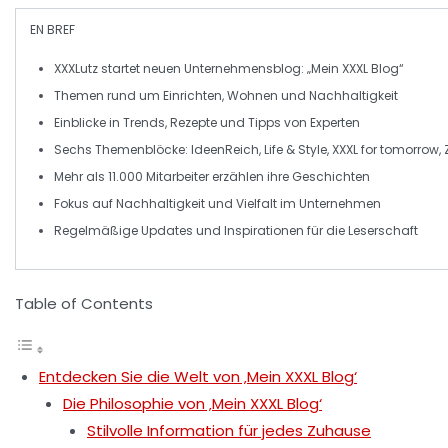
EN BREF
XXXLutz
startet neuen Unternehmensblog:
„Mein XXXL Blog“
Themen rund um
Einrichten
,
Wohnen
und
Nachhaltigkeit
Einblicke in
Trends
,
Rezepte
und
Tipps
von Experten
Sechs Themenblöcke:
IdeenReich
,
Life & Style
,
XXXL for tomorrow
,
Mehr als 11.000
Mitarbeiter
erzählen ihre Geschichten
Fokus auf
Nachhaltigkeit
und
Vielfalt
im Unternehmen
Regelmäßige Updates und
Inspirationen
für die Leserschaft
Table of Contents
Entdecken Sie die Welt von ‚Mein XXXL Blog‘
Die Philosophie von ‚Mein XXXL Blog‘
Stilvolle Information für jedes Zuhause