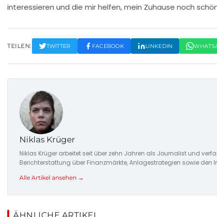
interessieren und die mir helfen, mein Zuhause noch schön
TEILEN:
TWITTER
FACEBOOK
LINKEDIN
WHATS
Niklas Krüger
Niklas Krüger arbeitet seit über zehn Jahren als Journalist und ver
Berichterstattung über Finanzmärkte, Anlagestrategien sowie den 
Alle Artikel ansehen →
ÄHNLICHE ARTIKEL