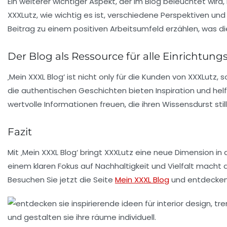
Ein weiterer wichtiger Aspekt, der im Blog beleuchtet wird, 
XXXLutz, wie wichtig es ist, verschiedene Perspektiven und
Beitrag zu einem positiven Arbeitsumfeld erzählen, was di
Der Blog als Ressource für alle Einrichtung
‚Mein XXXL Blog‘ ist nicht only für die Kunden von XXXLutz, 
die authentischen Geschichten bieten Inspiration und helfe
wertvolle Informationen freuen, die ihren
Wissensdurst
sti
Fazit
Mit ‚Mein XXXL Blog‘ bringt XXXLutz eine neue Dimension i
einem klaren Fokus auf
Nachhaltigkeit
und
Vielfalt
macht de
Besuchen Sie jetzt die Seite
Mein XXXL Blog
und entdecken S