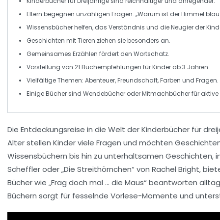
Kinderbücher
für
Dreijährige
sind reichhaltiger und anregender.
Eltern begegnen unzähligen Fragen: „Warum ist der Himmel blau
Wissensbücher helfen, das Verständnis und die
Neugier
der Kinde
Geschichten mit
Tieren
ziehen sie besonders an.
Gemeinsames Erzählen fördert den Wortschatz.
Vorstellung von
21 Buchempfehlungen
für Kinder ab 3 Jahren.
Vielfältige Themen:
Abenteuer
,
Freundschaft
,
Farben
und
Fragen
.
Einige Bücher sind
Wendebücher
oder
Mitmachbücher
für aktiv
Die
Entdeckungsreise
in die Welt der
Kinderbücher
für
drei
Alter stellen Kinder viele
Fragen
und möchten Geschichten
Wissensbüchern
bis hin zu unterhaltsamen
Geschichten
, 
Scheffler oder
„Die Streithörnchen“
von Rachel Bright, biet
Bücher wie
„Frag doch mal … die Maus“
beantworten alltägli
Büchern sorgt für fesselnde
Vorlese-Momente
und unters