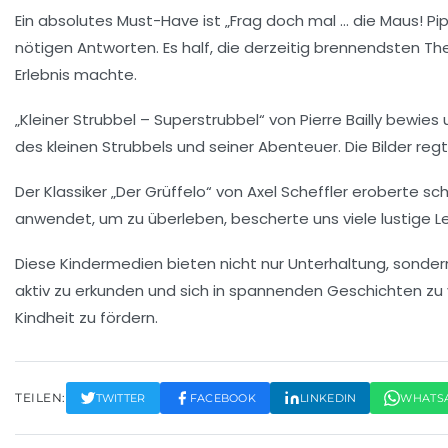
Ein absolutes Must-Have ist „Frag doch mal … die Maus! P
nötigen
Antworten
. Es half, die derzeitig brennendsten 
Erlebnis machte.
„Kleiner Strubbel – Superstrubbel“ von
Pierre Bailly
bewies u
des kleinen Strubbels und seiner Abenteuer. Die Bilder reg
Der Klassiker „Der Grüffelo“ von
Axel Scheffler
eroberte schn
anwendet, um zu überleben, bescherte uns viele lustige L
Diese
Kindermedien
bieten nicht nur Unterhaltung, sonder
aktiv zu erkunden und sich in spannenden Geschichten zu v
Kindheit zu fördern.
TEILEN:
TWITTER
FACEBOOK
LINKEDIN
WHATS