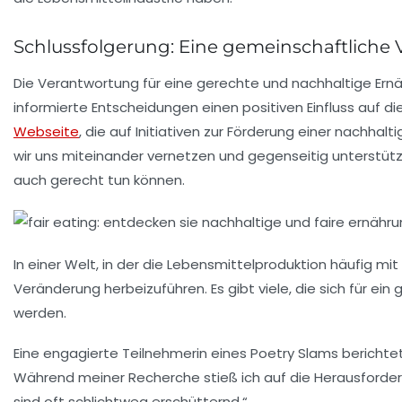
Schlussfolgerung: Eine gemeinschaftliche
Die Verantwortung für eine gerechte und nachhaltige Ernä
informierte Entscheidungen einen positiven Einfluss auf di
Webseite
, die auf Initiativen zur Förderung einer nachhal
wir uns miteinander vernetzen und gegenseitig unterstütze
auch
gerecht
tun können.
In einer Welt, in der die
Lebensmittelproduktion
häufig mit
Veränderung herbeizuführen. Es gibt viele, die sich für ein
g
werden.
Eine engagierte Teilnehmerin eines
Poetry Slams
berichtet
Während meiner Recherche stieß ich auf die Herausforde
sind oft schlichtweg erschütternd.“