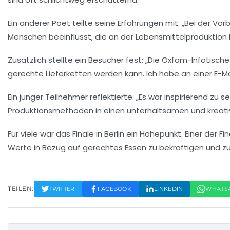
Ein anderer Poet teilte seine Erfahrungen mit: „Bei der V
Menschen beeinflusst, die an der Lebensmittelproduktion be
Zusätzlich stellte ein Besucher fest: „Die Oxfam-Infotisch
gerechte Lieferketten
werden kann. Ich habe an einer E-M
Ein junger Teilnehmer reflektierte: „Es war inspirierend 
Produktionsmethoden
in einen unterhaltsamen und kreati
Für viele war das Finale in Berlin ein Höhepunkt. Einer d
Werte in Bezug auf
gerechtes Essen
zu bekräftigen und zu
TEILEN:
TWITTER
FACEBOOK
LINKEDIN
WHATS