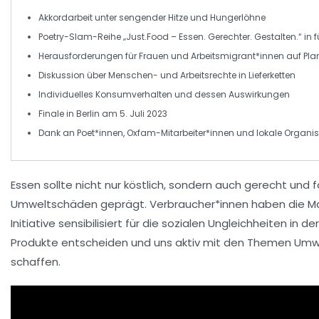
Akkordarbeit
unter sengender Hitze und
Hungerlöhne
Poetry-Slam-Reihe „Just.Food – Essen. Gerechter. Gestalten.“ in 
Herausforderungen für
Frauen
und
Arbeitsmigrant*innen
auf Pla
Diskussion über
Menschen-
und
Arbeitsrechte
in Lieferketten
Individuelles
Konsumverhalten
und dessen Auswirkungen
Finale in Berlin am
5. Juli 2023
Dank an
Poet*innen
,
Oxfam-Mitarbeiter*innen
und lokale Organi
Essen
sollte nicht nur köstlich, sondern auch
gerecht
und
f
Umweltschäden
geprägt. Verbraucher*innen haben die M
Initiative sensibilisiert für die
sozialen Ungleichheiten
in de
Produkte
entscheiden und uns aktiv mit den Themen
Umw
schaffen.