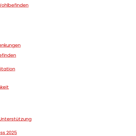
 Wohlbefinden
lenkungen
efinden
itation
keit
Unterstützung
ss 2025