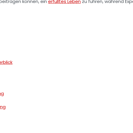
beitragen können, ein
erfülltes Leben
zu führen, während Ex
rblick
ng
ung