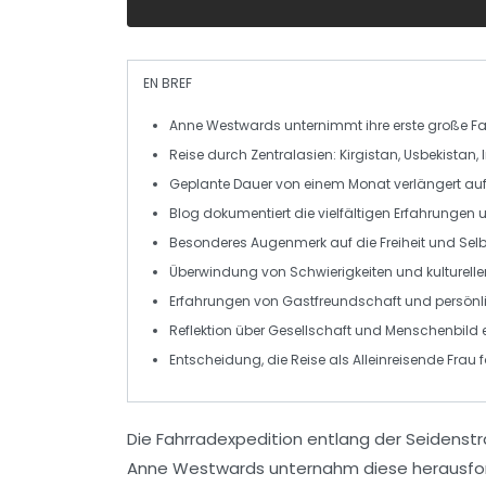
EN BREF
Anne Westwards
unternimmt ihre erste große
Fa
Reise durch
Zentralasien
:
Kirgistan
,
Usbekistan
,
Geplante Dauer von einem Monat verlängert auf
Blog dokumentiert die vielfältigen
Erfahrungen
u
Besonderes Augenmerk auf die
Freiheit
und
Sel
Überwindung von
Schwierigkeiten
und kulturell
Erfahrungen von
Gastfreundschaft
und persönl
Reflektion über
Gesellschaft
und
Menschenbild
e
Entscheidung, die Reise als
Alleinreisende
Frau f
Die
Fahrradexpedition
entlang der
Seidenst
Anne Westwards unternahm diese herausforde