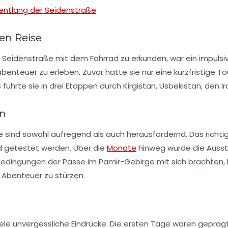
 entlang der Seidenstraße
en Reise
die Seidenstraße mit dem Fahrrad zu erkunden, war ein impulsi
abenteuer zu erleben. Zuvor hatte sie nur eine kurzfristige 
führte sie in drei Etappen durch
Kirgistan
, Usbekistan, den I
on
se sind sowohl aufregend als auch herausfordernd. Das richt
 getestet werden. Über die
Monate
hinweg wurde die Ausst
e Bedingungen der
Pässe im Pamir-Gebirge
mit sich brachten, 
s Abenteuer zu stürzen.
 viele unvergessliche Eindrücke. Die ersten Tage waren gepräg