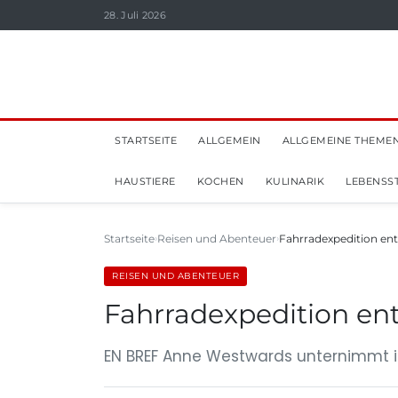
28. Juli 2026
STARTSEITE
ALLGEMEIN
ALLGEMEINE THEME
HAUSTIERE
KOCHEN
KULINARIK
LEBENSST
Startseite
Reisen und Abenteuer
Fahrradexpedition ent
REISEN UND ABENTEUER
Fahrradexpedition ent
EN BREF Anne Westwards unternimmt ih