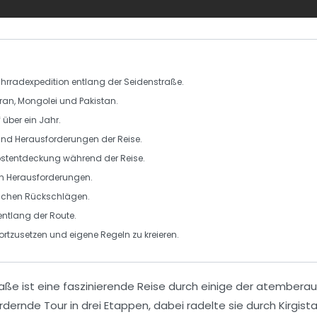
hrradexpedition
entlang der
Seidenstraße
.
Iran
,
Mongolei
und
Pakistan
.
 über ein
Jahr
.
nd Herausforderungen der Reise.
bstentdeckung
während der Reise.
en
Herausforderungen
.
ichen Rückschlägen.
ntlang der Route.
ortzusetzen und eigene
Regeln
zu kreieren.
raße
ist eine faszinierende Reise durch einige der atemberau
rnde Tour in drei Etappen, dabei radelte sie durch
Kirgist