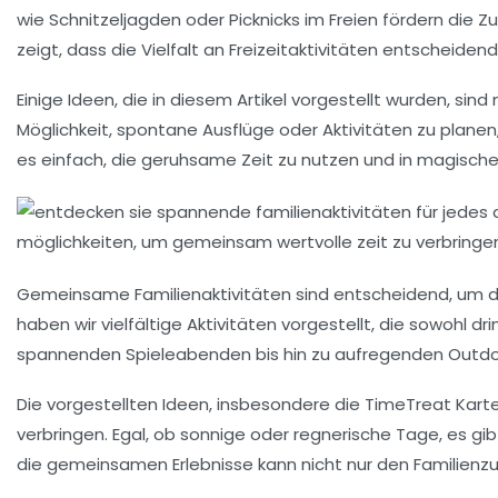
wie
Schnitzeljagden
oder
Picknicks
im Freien fördern die Z
zeigt, dass die
Vielfalt
an Freizeitaktivitäten entscheidend
Einige Ideen, die in diesem Artikel vorgestellt wurden, sin
Möglichkeit, spontane Ausflüge oder Aktivitäten zu planen
es einfach, die geruhsame Zeit zu nutzen und in
magische
Gemeinsame
Familienaktivitäten
sind entscheidend, um 
haben wir vielfältige
Aktivitäten
vorgestellt, die sowohl d
spannenden
Spieleabenden
bis hin zu aufregenden
Outdo
Die vorgestellten Ideen, insbesondere die
TimeTreat Kart
verbringen. Egal, ob sonnige oder regnerische Tage, es g
die gemeinsamen Erlebnisse kann nicht nur den
Familien