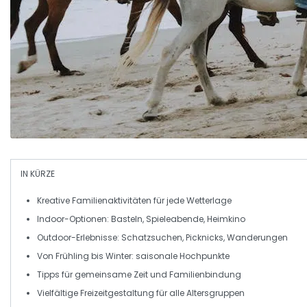
IN KÜRZE
Kreative Familienaktivitäten
für jede Wetterlage
Indoor-Optionen:
Basteln
,
Spieleabende
,
Heimkino
Outdoor-Erlebnisse:
Schatzsuchen
,
Picknicks
,
Wanderungen
Von
Frühling
bis
Winter
: saisonale
Hochpunkte
Tipps für
gemeinsame Zeit
und
Familienbindung
Vielfältige
Freizeitgestaltung
für alle Altersgruppen