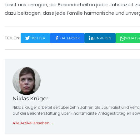
Lasst uns anregen, die
Besonderheiten
jeder Jahreszeit z
dazu beitragen, dass jede Familie harmonische und unver
TEILEN:
TWITTER
FACEBOOK
LINKEDIN
WHATS
Niklas Krüger
Niklas Krüger arbeitet seit über zehn Jahren als Journalist und ver
auf der Berichterstattung über Finanzmärkte, Anlagestrategien so
Alle Artikel ansehen →