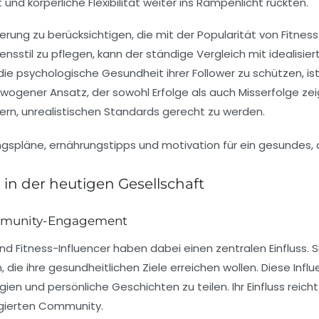
t
und
körperliche Flexibilität
weiter ins Rampenlicht rückten.
rderung zu berücksichtigen, die mit der Popularität von Fitne
nsstil zu pflegen, kann der ständige Vergleich mit idealisie
die
psychologische Gesundheit
ihrer Follower zu schützen, i
gewogener Ansatz, der sowohl Erfolge als auch Misserfolge z
ern, unrealistischen Standards gerecht zu werden.
 in der heutigen Gesellschaft
Community-Engagement
und
Fitness-Influencer
haben dabei einen zentralen Einfluss. Si
n, die ihre gesundheitlichen Ziele erreichen wollen. Diese I
gien
und persönliche Geschichten zu teilen. Ihr Einfluss reic
agierten Community.