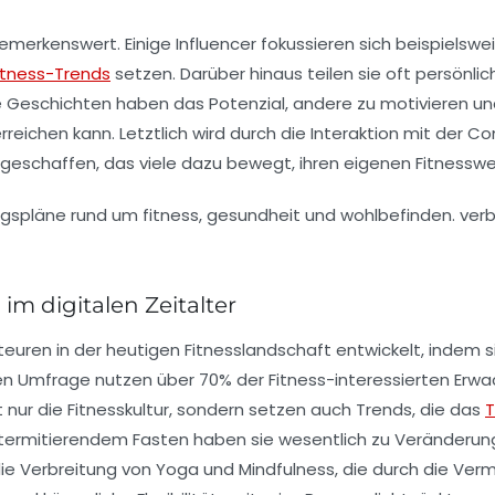
t bemerkenswert. Einige Influencer fokussieren sich beispielsw
itness-Trends
setzen. Darüber hinaus teilen sie oft persönli
ese Geschichten haben das Potenzial, andere zu
motivieren
und
erreichen kann. Letztlich wird durch die Interaktion mit der 
t geschaffen, das viele dazu bewegt, ihren eigenen Fitnesswe
im digitalen Zeitalter
teuren
in der heutigen Fitnesslandschaft entwickelt, indem s
llen Umfrage nutzen über
70%
der Fitness-interessierten Erwa
t nur die
Fitnesskultur
, sondern setzen auch Trends, die das
T
ntermitierendem Fasten haben sie wesentlich zu Veränderung
 die Verbreitung von
Yoga
und
Mindfulness
, die durch die Ver