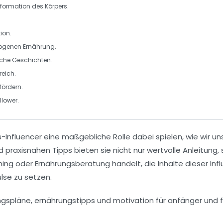
ormation des Körpers.
ion.
genen Ernährung
.
che Geschichten.
reich.
fördern.
llower.
s-Influencer
eine maßgebliche Rolle dabei spielen, wie wir u
 praxisnahen Tipps bieten sie nicht nur wertvolle Anleitung
ning
oder Ernährungsberatung handelt, die Inhalte dieser Influ
lse zu setzen.