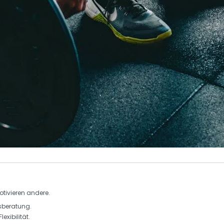
tivieren andere.
sberatung
.
Flexibilität
.