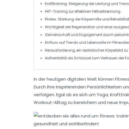
Krafttraining
: Steigerung der
Leistung
und Transf
HIIT-Training
zur effektiven
Fettverbrennung
.
Pilates
: Stärkung der
Körpermitte
und Rehabilitat
Wichtigkeit der
Regeneration
und einer
ausgewo
Gemeinschaft
und
Engagement
durch persönli
Einfluss auf
Trends
und
Lebensstile
im Fitnessbe
Herausforderung, ein
realistisches Körperbild
zu 
Authentizität
als Schlüssel zum Vertrauen der Fo
In der heutigen digitalen Welt können
Fitnes
Durch ihre inspirierenden
Persönlichkeiten
und
verfolgen. Egal ob es sich um
Yoga
,
Krafttrai
Workout-Alltag
zu bereichern und neue Impu