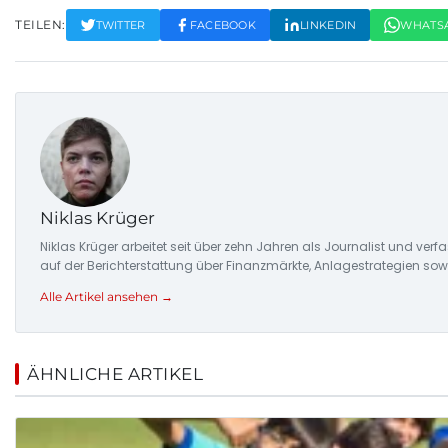
TEILEN:
TWITTER
FACEBOOK
LINKEDIN
WHATS
Niklas Krüger
Niklas Krüger arbeitet seit über zehn Jahren als Journalist und ver
auf der Berichterstattung über Finanzmärkte, Anlagestrategien so
Alle Artikel ansehen →
ÄHNLICHE ARTIKEL