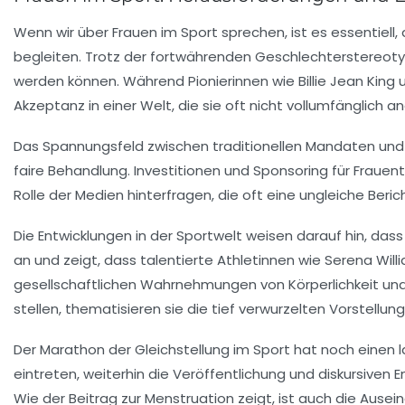
Wenn wir über
Frauen im Sport
sprechen, ist es essentiell,
begleiten. Trotz der fortwährenden
Geschlechterstereot
werden können. Während Pionierinnen wie
Billie Jean King
Akzeptanz in einer Welt, die sie oft nicht vollumfänglich a
Das Spannungsfeld zwischen
traditionellen Mandaten
un
faire Behandlung
. Investitionen und
Sponsoring
für Frauen
Rolle der Medien
hinterfragen, die oft eine ungleiche Beri
Die Entwicklungen in der Sportwelt weisen darauf hin, das
an und zeigt, dass talentierte Athletinnen wie
Serena Will
gesellschaftlichen Wahrnehmungen von
Körperlichkeit
un
stellen, thematisieren sie die tief verwurzelten Vorstellu
Der Marathon der Gleichstellung im Sport hat noch einen l
eintreten, weiterhin die Veröffentlichung und
diskursiven 
Wie der Beitrag zur
Menstruation
zeigt, ist auch die Ause