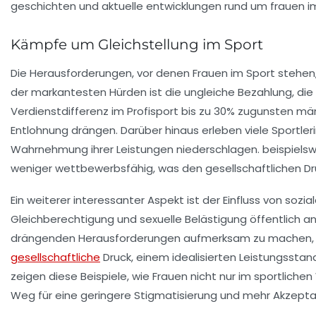
Kämpfe um Gleichstellung im Sport
Die Herausforderungen, vor denen
Frauen
im Sport stehen, 
der markantesten Hürden ist die
ungleiche Bezahlung
, di
Verdienstdifferenz
im Profisport bis zu 30% zugunsten män
Entlohnung drängen. Darüber hinaus erleben viele Sportl
Wahrnehmung ihrer Leistungen niederschlagen. beispielswei
weniger wettbewerbsfähig, was den gesellschaftlichen Dr
Ein weiterer interessanter Aspekt ist der
Einfluss von sozi
Gleichberechtigung und
sexuelle Belästigung
öffentlich a
drängenden Herausforderungen aufmerksam zu machen, und
gesellschaftliche
Druck, einem idealisierten Leistungsstan
zeigen diese Beispiele, wie Frauen nicht nur im sportlic
Weg für eine
geringere Stigmatisierung
und mehr Akzepta