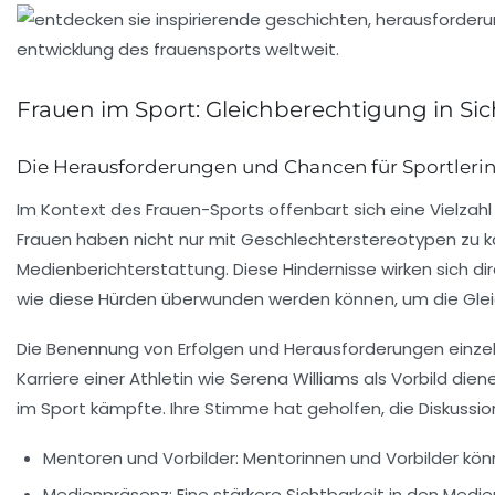
Frauen im Sport: Gleichberechtigung in Sic
Die Herausforderungen und Chancen für Sportleri
Im Kontext des
Frauen-Sports
offenbart sich eine Vielzah
Frauen haben nicht nur mit
Geschlechterstereotypen
zu k
Medienberichterstattung
. Diese Hindernisse wirken sich di
wie diese Hürden überwunden werden können, um die Gleic
Die Benennung von Erfolgen und Herausforderungen einzeln
Karriere
einer Athletin wie Serena Williams als Vorbild die
im Sport kämpfte. Ihre Stimme hat geholfen, die Diskussi
Mentoren und Vorbilder
: Mentorinnen und Vorbilder kön
Medienpräsenz
: Eine stärkere Sichtbarkeit in den Med