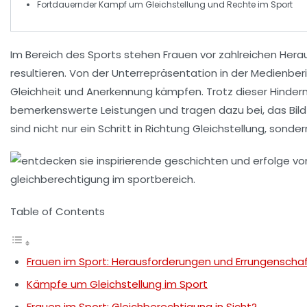
Fortdauernder
Kampf
um Gleichstellung und Rechte im Sport
Im Bereich des Sports stehen Frauen vor zahlreichen
Hera
resultieren. Von der
Unterrepräsentation
in der Medienberi
Gleichheit
und Anerkennung kämpfen. Trotz dieser Hindern
bemerkenswerte
Leistungen
und tragen dazu bei, das Bil
sind nicht nur ein Schritt in Richtung
Gleichstellung
, sonde
Table of Contents
Frauen im Sport: Herausforderungen und Errungenscha
Kämpfe um Gleichstellung im Sport
Frauen im Sport: Gleichberechtigung in Sicht?