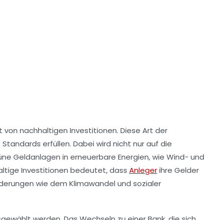
xt von
nachhaltigen Investitionen
. Diese Art der
Standards erfüllen. Dabei wird nicht nur auf die
üne Geldanlagen
in erneuerbare Energien, wie Wind- und
hhaltige Investitionen bedeutet, dass
Anleger
ihre Gelder
orderungen wie dem
Klimawandel
und sozialer
sgewählt werden. Das Wechseln zu einer Bank, die sich