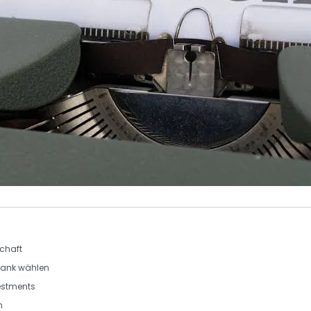
schaft
bank wählen
estments
n