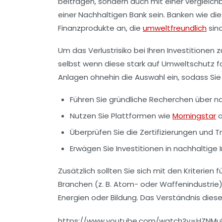
beitragen, sondern auch mit einer vergleic
einer
Nachhaltigen Bank
sein. Banken wie di
Finanzprodukte an, die
umweltfreundlich
sind
Um das Verlustrisiko bei Ihren Investitionen
selbst wenn diese stark auf
Umweltschutz
fo
Anlagen ohnehin die Auswahl ein, sodass Sie b
Führen Sie gründliche Recherchen über
n
Nutzen Sie Plattformen wie
Morningstar
o
Überprüfen Sie die
Zertifizierungen
und Tr
Erwägen Sie Investitionen in
nachhaltige 
Zusätzlich sollten Sie sich mit den
Kriterien 
Branchen (z. B. Atom- oder Waffenindustrie
Energien oder Bildung. Das Verständnis diese
https://www.youtube.com/watch?v=HZNMu