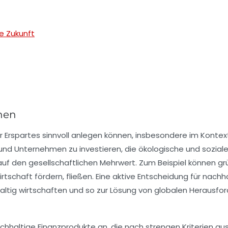
e Zukunft
hen
r Erspartes sinnvoll anlegen können, insbesondere im Konte
 und Unternehmen zu investieren, die ökologische und soziale 
 auf den
gesellschaftlichen Mehrwert
. Zum Beispiel können
gr
fwirtschaft fördern, fließen. Eine aktive Entscheidung für nac
altig wirtschaften und so zur Lösung von globalen Herausf
chhaltige Finanzprodukte
an, die nach strengen Kriterien au