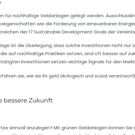
.
ien für nachhaltige Geldanlagen
gelegt werden. Ausschlusskri
tiveigenschaften wie die Förderung von
erneuerbaren Energi
Erreichen der
17 Sustainable Development Goals
der Vereint
lage ist die Überlegung, dass solche Investitionen nicht nu
 die auf
nachhaltige Praktiken
setzen, sind oft besser auf z
tätigten Investitionen setzen wichtige Signale für den Mark
e bessere Zukunft
rtes
sinnvoll anzulegen? Mit
grünen Geldanlagen
können Sie n