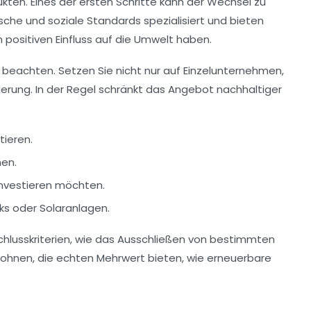
ten. Eines der ersten Schritte kann der Wechsel zu
ische
und
soziale Standards
spezialisiert und bieten
 positiven Einfluss auf die Umwelt haben.
en beachten. Setzen Sie nicht nur auf Einzelunternehmen,
inderung. In der Regel schränkt das Angebot nachhaltiger
tieren.
hen.
investieren möchten.
ks
oder
Solaranlagen
.
hlusskriterien
, wie das Ausschließen von bestimmten
elohnen, die echten Mehrwert bieten, wie erneuerbare