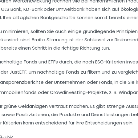
hbaren
Wertentwicklung
rechnen wie bei herkömmlichen Produk
e GLS Bank, KD-Bank oder Umweltbank haben sich auf
ökolog
. Ihre alltäglichen Bankgeschäfte können somit bereits einen
 zu minimieren, sollten Sie auch einige grundlegende Prinzipi
kussiert sind. Breite Streuung ist der Schlüssel zur Risikom
ereits einen Schritt in die richtige Richtung tun.
achhaltige Fonds
und ETFs durch, die nach
ESG-Kriterien
inves
der JustETF, um nachhaltige Fonds zu filtern und zu vergleic
ansparenzberichte der Unternehmen oder Fonds, in die Sie 
Immobilienfonds
oder Crowdinvesting-Projekte, z. B.
Windpar
für grüne Geldanlagen
vertraut machen. Es gibt strenge
Aussc
) sowie
Positivkriterien
, die Produkte und Dienstleistungen b
r Kriterien kann entscheidend für Ihre Entscheidungen sein.
8-FbjA