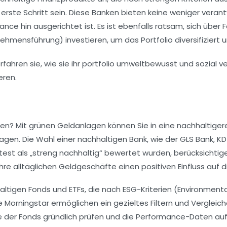
der erste Schritt sein. Diese Banken bieten keine weniger ve
nce hin ausgerichtet ist. Es ist ebenfalls ratsam, sich über
F
ehmensführung) investieren, um das Portfolio diversifiziert 
gen? Mit
grünen Geldanlagen
können Sie in eine
nachhaltiger
lagen. Die Wahl einer
nachhaltigen Bank
, wie der
GLS Bank
,
KD
test als „streng nachhaltig“ bewertet wurden, berücksichtige
hre alltäglichen
Geldgeschäfte
einen positiven Einfluss auf
altigen Fonds und ETFs, die nach
ESG-Kriterien
(Environmental
ie
Morningstar
ermöglichen ein gezieltes Filtern und Vergleich
e
der Fonds gründlich prüfen und die
Performance-Daten
auf