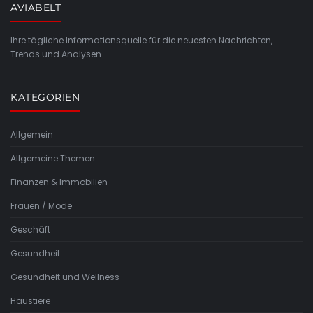
AVIABELT
Ihre tägliche Informationsquelle für die neuesten Nachrichten,
Trends und Analysen.
KATEGORIEN
Allgemein
Allgemeine Themen
Finanzen & Immobilien
Frauen / Mode
Geschäft
Gesundheit
Gesundheit und Wellness
Haustiere