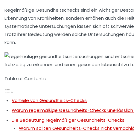
Regelmäßige
Gesundheitschecks
sind ein wichtiger Besta
Erkennung von Krankheiten
, sondern erhöhen auch die
Hei
systematische Untersuchungen lassen sich oft schwerwie
Trotz ihrer Bedeutung werden solche
Untersuchungen
häu
kann.
Table of Contents
Vorteile von Gesundheits-Checks
Warum regelmäßige Gesundheits-Checks unerlässlich 
Die Bedeutung regelmäßiger Gesundheits-Checks
Warum sollten Gesundheits-Checks nicht vernachl