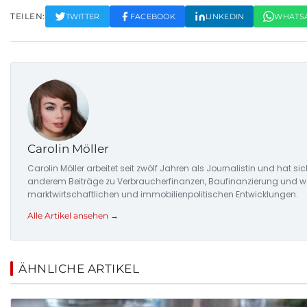
TEILEN:
TWITTER
FACEBOOK
LINKEDIN
WHATS
Carolin Möller
Carolin Möller arbeitet seit zwölf Jahren als Journalistin und hat si
anderem Beiträge zu Verbraucherfinanzen, Baufinanzierung und woh
marktwirtschaftlichen und immobilienpolitischen Entwicklungen.
Alle Artikel ansehen →
ÄHNLICHE ARTIKEL