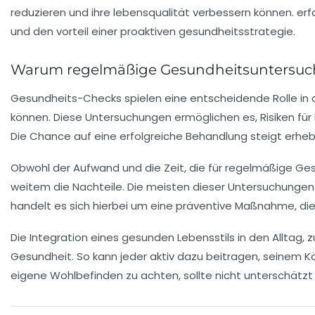
Warum regelmäßige Gesundheitsuntersuc
Gesundheits-Checks spielen eine
entscheidende Rolle
in 
können. Diese Untersuchungen ermöglichen es, Risiken für
Die Chance auf eine erfolgreiche Behandlung steigt erheb
Obwohl der Aufwand und die Zeit, die für regelmäßige Ges
weitem die Nachteile. Die meisten dieser Untersuchunge
handelt es sich hierbei um eine präventive Maßnahme, die 
Die Integration eines gesunden Lebensstils in den Alltag
Gesundheit
. So kann jeder aktiv dazu beitragen, seinem 
eigene Wohlbefinden zu achten, sollte nicht unterschätzt