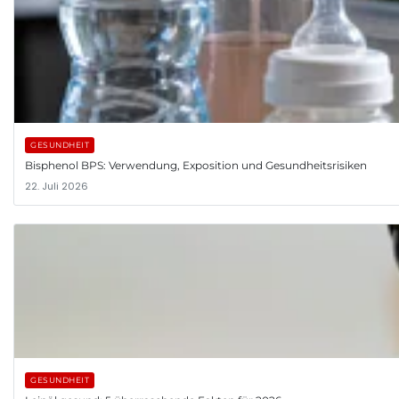
GESUNDHEIT
Bisphenol BPS: Verwendung, Exposition und Gesundheitsrisiken
22. Juli 2026
GESUNDHEIT