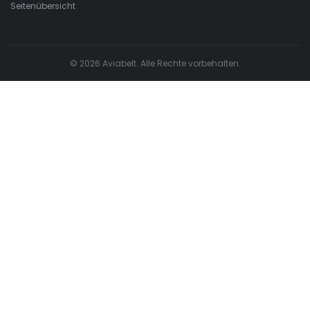
Seitenübersicht
© 2026 Aviabelt. Alle Rechte vorbehalten.