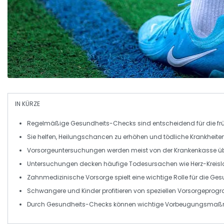
IN KÜRZE
Regelmäßige Gesundheits-Checks
sind entscheidend für die
fr
Sie helfen,
Heilungschancen
zu erhöhen und tödliche Krankheite
Vorsorgeuntersuchungen werden meist von der
Krankenkasse
ü
Untersuchungen decken häufige
Todesursachen
wie Herz-Kreis
Zahnmedizinische Vorsorge spielt eine wichtige Rolle für die
Ges
Schwangere und Kinder profitieren von speziellen
Vorsorgeprog
Durch
Gesundheits-Checks
können wichtige
Vorbeugungsmaß