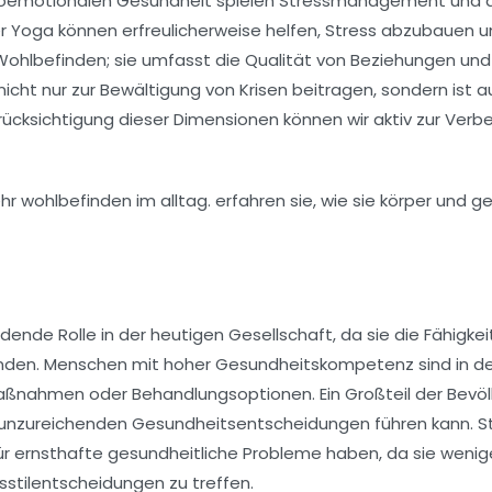
ychoemotionalen Gesundheit spielen Stressmanagement und
r
Yoga
können erfreulicherweise helfen, Stress abzubauen u
ohlbefinden; sie umfasst die Qualität von Beziehungen und 
 nicht nur zur Bewältigung von Krisen beitragen, sondern ist 
rücksichtigung dieser Dimensionen können wir aktiv zur Ver
dende Rolle in der heutigen Gesellschaft, da sie die Fähigk
nden. Menschen mit hoher Gesundheitskompetenz sind in der
smaßnahmen oder Behandlungsoptionen. Ein Großteil der Bevö
u unzureichenden Gesundheitsentscheidungen führen kann.
S
r ernsthafte gesundheitliche Probleme haben, da sie wenig
stilentscheidungen zu treffen.