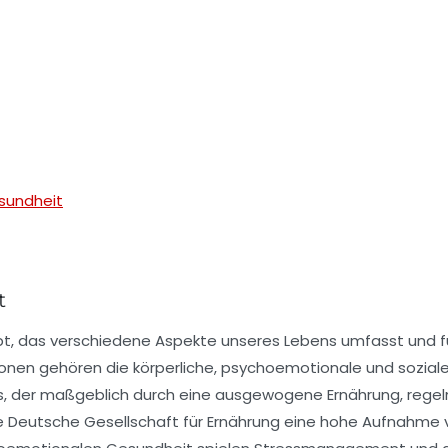
esundheit
t
zept, das verschiedene Aspekte unseres Lebens umfasst und f
ionen gehören die
körperliche
,
psychoemotionale
und
sozial
s, der maßgeblich durch eine ausgewogene Ernährung, reg
die Deutsche Gesellschaft für Ernährung eine hohe Aufnahme