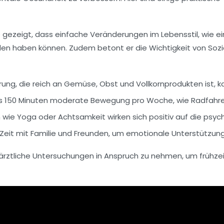
tudie gezeigt, dass einfache Veränderungen im Lebensstil, w
den haben können. Zudem betont er die Wichtigkeit von
Soz
rung, die reich an
Gemüse
,
Obst
und
Vollkornprodukten
ist, 
ns 150 Minuten moderate Bewegung pro Woche, wie Radfahr
n wie
Yoga
oder
Achtsamkeit
wirken sich positiv auf die
psyc
 Zeit mit Familie und Freunden, um emotionale Unterstützung
ärztliche Untersuchungen
in Anspruch zu nehmen, um frühze