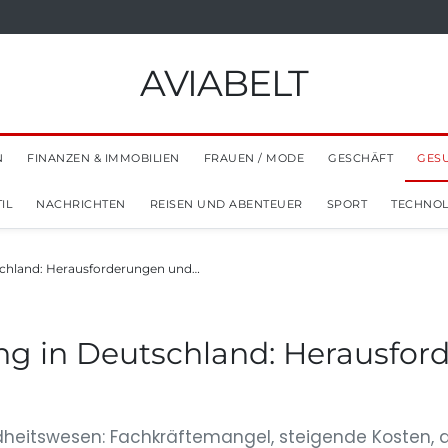
AVIABELT
N
FINANZEN & IMMOBILIEN
FRAUEN / MODE
GESCHÄFT
GES
IL
NACHRICHTEN
REISEN UND ABENTEUER
SPORT
TECHNOL
schland: Herausforderungen und…
g in Deutschland: Herausfor
eitswesen: Fachkräftemangel, steigende Kosten, di