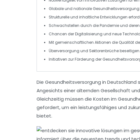
Notwendigkeit von
innovativen Lösungen
für ei
Globale und nationale
Gesundheitsversorgung
Strukturelle und inhaltliche
Entwicklungen
erford
Schwachstellen durch die
Pandemie
und deren
Chancen der
Digitalisierung
und neue Technolo
Mit gemeinschaftlichen Aktionen die
Qualität d
Überversorgung und
Sektorenbrüche
beseitigen
Initiativen zur Förderung der
Gesundheitsvorsor
Die
Gesundheitsversorgung in Deutschland
s
Angesichts einer alternden Gesellschaft u
Gleichzeitig müssen die
Kosten
im Gesundhei
gefordert, um ein leistungsfähiges und zuku
bietet.