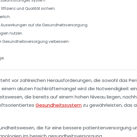
n zukunftsfähiges System.
: Effizienz und Qualität sichern.
erlich.
 Auswirkungen auf die Gesundheitsversorgung.
gien nutzen.
er Gesundheitsversorgung
verbessern.
.
ge
.
teht vor zahlreichen
Herausforderungen
, die sowohl das Per
nd einem akuten
Fachkräftemangel
wird die Notwendigkeit ei
tswesen, die bereits auf einem hohen Niveau liegen, nachha
nftsorientiertes
Gesundheitssystem
zu gewährleisten, das a