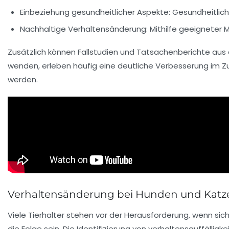
Einbeziehung gesundheitlicher Aspekte:
Gesundheitlich
Nachhaltige Verhaltensänderung:
Mithilfe geeigneter 
Zusätzlich können Fallstudien und
Tatsachenberichte
aus d
wenden, erleben häufig eine deutliche Verbesserung im 
werden.
Verhaltensänderung bei Hunden und Katz
Viele Tierhalter stehen vor der Herausforderung, wenn sic
die Folge sein. Die Identifizierung von
verhaltensauffälligke