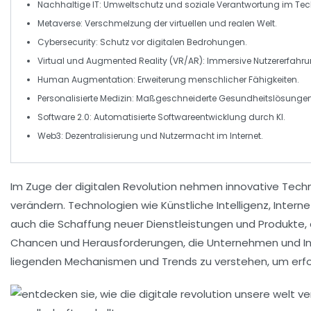
Nachhaltige IT
: Umweltschutz und soziale Verantwortung im
Tec
Metaverse
: Verschmelzung der
virtuellen
und realen Welt.
Cybersecurity
: Schutz vor digitalen Bedrohungen.
Virtual und Augmented Reality (VR/AR)
: Immersive Nutzererfahr
Human Augmentation
: Erweiterung menschlicher
Fähigkeiten
.
Personalisierte Medizin
: Maßgeschneiderte Gesundheitslösungen
Software 2.0
: Automatisierte Softwareentwicklung durch KI.
Web3
: Dezentralisierung und
Nutzermacht
im Internet.
Im Zuge der
digitalen Revolution
nehmen innovative Technol
verändern. Technologien wie
Künstliche Intelligenz
,
Interne
auch die Schaffung neuer Dienstleistungen und Produkte, di
Chancen
und Herausforderungen, die Unternehmen und In
liegenden Mechanismen und Trends zu verstehen, um erfolg