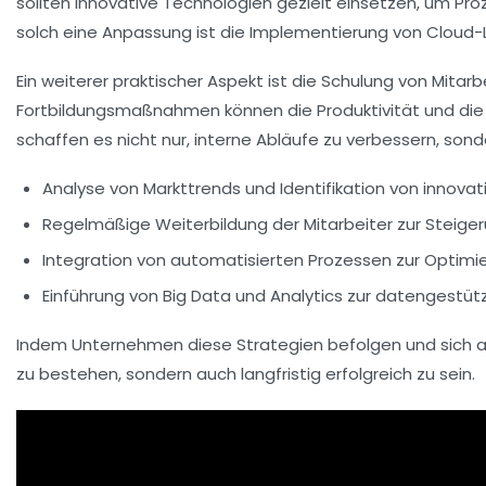
sollten innovative Technologien gezielt einsetzen, um
Pro
solch eine Anpassung ist die Implementierung von Cloud-
Ein weiterer praktischer Aspekt ist die Schulung von Mitar
Fortbildungsmaßnahmen können die
Produktivität
und di
schaffen es nicht nur, interne Abläufe zu verbessern, so
Analyse von Markttrends und Identifikation von
innovat
Regelmäßige Weiterbildung der Mitarbeiter zur Steige
Integration von
automatisierten Prozessen
zur Optimie
Einführung von
Big Data
und
Analytics
zur datengestütz
Indem Unternehmen diese Strategien befolgen und sich akt
zu bestehen, sondern auch langfristig erfolgreich zu sein.