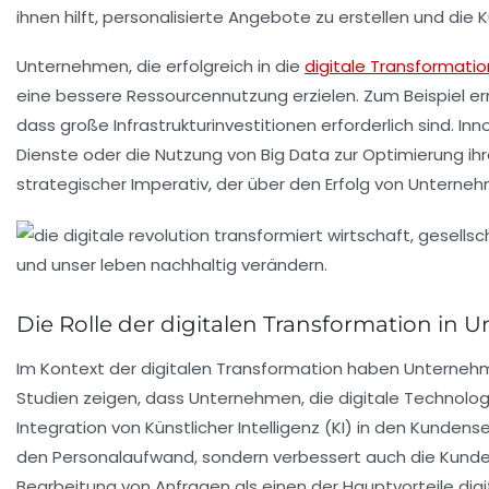
ihnen hilft, personalisierte Angebote zu erstellen und die
K
Unternehmen, die erfolgreich in die
digitale Transformatio
eine bessere
Ressourcennutzung
erzielen. Zum Beispiel e
dass große Infrastrukturinvestitionen erforderlich sind.
Dienste
oder die Nutzung von
Big Data
zur Optimierung ih
strategischer Imperativ, der über den Erfolg von Unterne
Die Rolle der digitalen Transformation in
Im Kontext der
digitalen Transformation
haben Unternehme
Studien zeigen, dass Unternehmen, die digitale Technologi
Integration von
Künstlicher Intelligenz
(KI) in den Kundense
den
Personalaufwand
, sondern verbessert auch die
Kunde
Bearbeitung von Anfragen als einen der Hauptvorteile dig