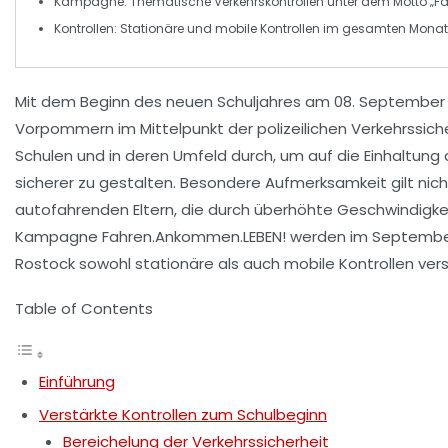
Kampagne
: Thematische Verkehrskontrollen unter dem Motto „
Kontrollen
: Stationäre und mobile Kontrollen im gesamten Mona
Mit dem Beginn des neuen Schuljahres am
08. September
Vorpommern im Mittelpunkt der polizeilichen Verkehrssiche
Schulen und in deren Umfeld durch, um auf die
Einhaltung 
sicherer zu gestalten. Besondere Aufmerksamkeit gilt nic
autofahrenden Eltern
, die durch
überhöhte Geschwindigke
Kampagne
Fahren.Ankommen.LEBEN!
werden im
Septemb
Rostock
sowohl stationäre als auch mobile Kontrollen vers
Table of Contents
Einführung
Verstärkte Kontrollen zum Schulbeginn
Bereichelung der Verkehrssicherheit