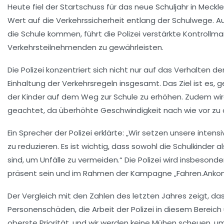
Heute fiel der Startschuss für das neue Schuljahr in Mec
Wert auf die
Verkehrssicherheit
entlang der Schulwege. Auf
die Schule kommen, führt die Polizei verstärkte
Kontrollm
Verkehrsteilnehmenden zu gewährleisten.
Die
Polizei
konzentriert sich nicht nur auf das Verhalten d
Einhaltung der
Verkehrsregeln
insgesamt. Das Ziel ist es, 
der Kinder auf dem Weg zur Schule zu erhöhen. Zudem wi
geachtet, da überhöhte Geschwindigkeit nach wie vor zu 
Ein Sprecher der Polizei erklärte: „Wir setzen unsere inten
zu reduzieren. Es ist wichtig, dass sowohl die
Schulkinder
al
sind, um Unfälle zu vermeiden.“ Die Polizei wird insbesond
präsent sein und im Rahmen der Kampagne „Fahren.Ankom
Der Vergleich mit den Zahlen des letzten Jahres zeigt, das
Personenschäden, die Arbeit der Polizei in diesem Bereich u
oberste Priorität, und wir werden keine Mühen scheuen, u