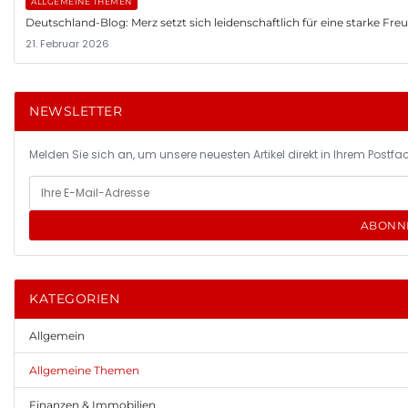
ALLGEMEINE THEMEN
Deutschland-Blog: Merz setzt sich leidenschaftlich für eine starke Fr
21. Februar 2026
NEWSLETTER
Melden Sie sich an, um unsere neuesten Artikel direkt in Ihrem Postfac
ABONN
KATEGORIEN
Allgemein
Allgemeine Themen
Finanzen & Immobilien