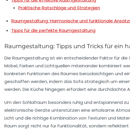
Praktische Ratschläge und Strategien
Raumgestaltung: Harmonische und funktionale Ansätz
Tipps für die perfekte Raumgestaltung
Raumgestaltung: Tipps und Tricks für ein
Die
Raumgestaltung
ist ein entscheidender Faktor für d
Möbel, Farben und Lichtquellen miteinander kombiniert 
konkreten Funktionen des Raumes berücksichtigen und ei
geschaffen werden, indem das Sofa strategisch um einen 
werden. Die
Küche
hingegen erfordert eine durchdachte A
Um den
Schlafraum
besonders ruhig und entspannend zu g
elektronische Geräte unterstützen eine erholsame Atmosp
Licht
und die richtige Kombination von
Texturen
und
Mater
Raum sorgt nicht nur für Funktionalität, sondern reflektier