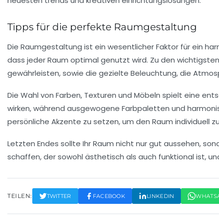
Tipps für die perfekte Raumgestaltung
Die
Raumgestaltung
ist ein wesentlicher Faktor für ein h
dass jeder Raum optimal genutzt wird. Zu den wichtigste
gewährleisten, sowie die gezielte
Beleuchtung
, die Atmos
Die Wahl von Farben,
Texturen
und Möbeln spielt eine ent
wirken, während ausgewogene
Farbpaletten
und harmonis
persönliche Akzente zu setzen, um den Raum individuell zu
Letzten Endes sollte Ihr Raum nicht nur gut aussehen, so
schaffen, der sowohl
ästhetisch
als auch funktional ist, 
TEILEN:
TWITTER
FACEBOOK
LINKEDIN
WHATS