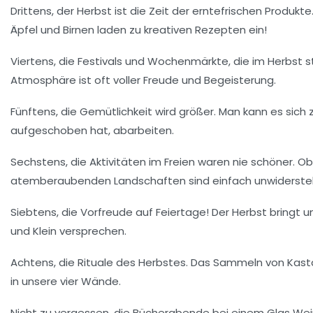
Drittens, der Herbst ist die Zeit der
erntefrischen Produkte
Äpfel und Birnen laden zu kreativen Rezepten ein!
Viertens, die
Festivals
und Wochenmärkte, die im Herbst sta
Atmosphäre ist oft voller Freude und Begeisterung.
Fünftens, die
Gemütlichkeit
wird größer. Man kann es sich
aufgeschoben hat, abarbeiten.
Sechstens, die
Aktivitäten im Freien
waren nie schöner. Ob 
atemberaubenden Landschaften sind einfach unwidersteh
Siebtens, die
Vorfreude auf Feiertage
! Der Herbst bringt 
und Klein versprechen.
Achtens, die
Rituale
des Herbstes. Das Sammeln von Kastan
in unsere vier Wände.
Nicht zu vergessen, die
Bücherabende
bei einem Glas Wein