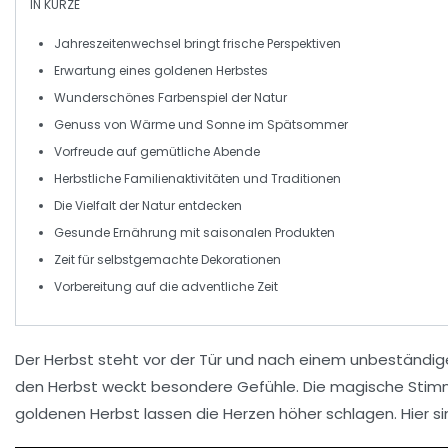
IN KÜRZE
Jahreszeitenwechsel
bringt frische Perspektiven
Erwartung eines
goldenen Herbstes
Wunderschönes
Farbenspiel
der Natur
Genuss von
Wärme und Sonne
im Spätsommer
Vorfreude auf
gemütliche Abende
Herbstliche
Familienaktivitäten
und Traditionen
Die
Vielfalt der Natur
entdecken
Gesunde Ernährung
mit saisonalen Produkten
Zeit für
selbstgemachte Dekorationen
Vorbereitung auf die
adventliche Zeit
Der Herbst steht vor der Tür und nach einem unbeständi
den Herbst weckt besondere Gefühle. Die
magische Sti
goldenen Herbst lassen die Herzen höher schlagen. Hier 