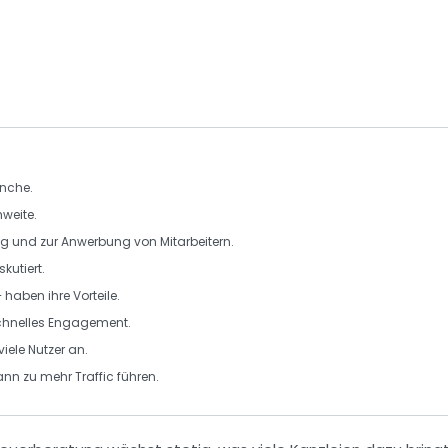
anche
.
weite.
ng
und zur Anwerbung von Mitarbeitern.
kutiert.
 haben ihre Vorteile.
schnelles Engagement.
viele
Nutzer
an.
kann zu mehr
Traffic
führen.