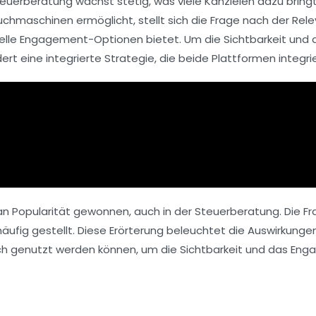
teuerberatung
wächst stetig, was viele Kanzleien dazu bringt
uchmaschinen ermöglicht, stellt sich die Frage nach der Rel
hnelle Engagement-Optionen bietet. Um die Sichtbarkeit und
ert eine integrierte Strategie, die beide Plattformen integri
 an Popularität gewonnen, auch in der Steuerberatung. Die Fr
 häufig gestellt. Diese Erörterung beleuchtet die Auswirkung
sch genutzt werden können, um die Sichtbarkeit und das Eng