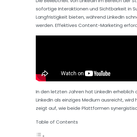
Die Beliebtheit von
LinkedIn
im Bereich der
S
sofortige
Interaktionen
und
Sichtbarkeit
in S
Langfristigkeit bieten, während LinkedIn sc
werden.
Effektives Content-Marketing
erford
In den letzten Jahren hat LinkedIn erheblich
LinkedIn als einziges Medium ausreicht, wird
zeigt auf, wie beide Plattformen synergisti
Table of Contents