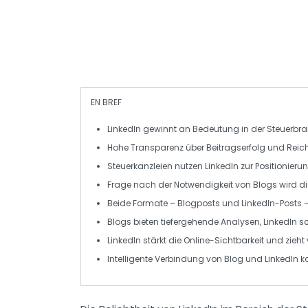
EN BREF
LinkedIn
gewinnt an Bedeutung in der
Steuerbr
Hohe
Transparenz
über Beitragserfolg und Reich
Steuerkanzleien nutzen LinkedIn zur
Positionieru
Frage nach der
Notwendigkeit
von Blogs wird dis
Beide Formate –
Blogposts
und
LinkedIn-Posts
–
Blogs bieten
tiefergehende Analysen
, LinkedIn 
LinkedIn stärkt die
Online-Sichtbarkeit
und zieht 
Intelligente Verbindung von Blog und LinkedIn 