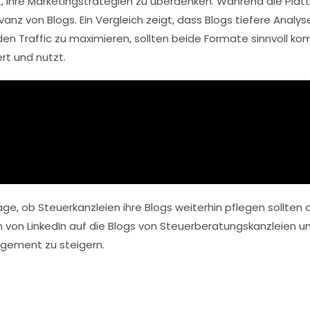
, ihre
Marketingstrategien
zu überdenken. Während die Plat
evanz von
Blogs
. Ein Vergleich zeigt, dass
Blogs
tiefere Analys
 den
Traffic
zu maximieren, sollten beide Formate sinnvoll kom
ert und nutzt.
age, ob Steuerkanzleien ihre Blogs weiterhin pflegen sollten 
en von LinkedIn auf die Blogs von Steuerberatungskanzleien u
agement zu steigern.