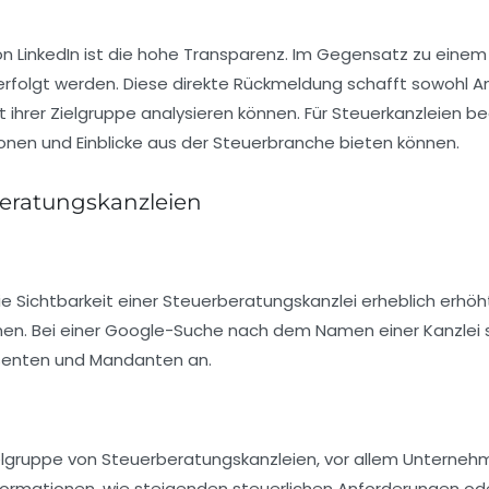
n LinkedIn ist die hohe Transparenz. Im Gegensatz zu einem 
olgt werden. Diese direkte Rückmeldung schafft sowohl Anre
hrer Zielgruppe analysieren können. Für Steuerkanzleien bede
onen und Einblicke aus der Steuerbranche bieten können.
beratungskanzleien
ie Sichtbarkeit einer Steuerberatungskanzlei erheblich erhöh
. Bei einer Google-Suche nach dem Namen einer Kanzlei stöß
ssenten und Mandanten an.
ielgruppe von Steuerberatungskanzleien, vor allem Unternehm
nformationen, wie steigenden steuerlichen Anforderungen o