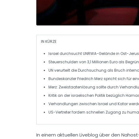
IN KÜRZE
Israel
durchsucht
UNRWA
-Gelände in Ost-Jeru
Steuerschulden
von 3,1 Millionen Euro als Begr
UN verurteilt die Durchsuchung als
Bruch intern
Bundeskanzler Friedrich Merz
spricht sich für ei
Merz:
Zweistaatenlösung
sollte durch Verhandlu
Kritik an der israelischen Politik bezüglich
Hama
Verhandlungen zwischen
Israel
und
Katar
werd
US-Vertreter fordern schnellen Zugang zu humani
In einem aktuellen
Liveblog
über den
Nahost-