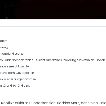
salem.
ündung.
ationaler Gesetze
.
nen
Palästinenserstaat
aus, sieht aber keine Einladung für Netanjahu nach
ngen erreicht werden.
s
und dem Gazastreifen.
en wieder aufgenommen.
tärer Hilfe für
Gaza
.
Konflikt
erklärte Bundeskanzler
Friedrich Merz
, dass eine
Ein