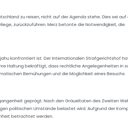
schland zu reisen, nicht auf der Agenda stehe. Dies sei auf 
iege, zurückzuführen. Merz betonte die Notwendigkeit, die
ahu konfrontiert ist. Der
Internationalen Strafgerichtshof
hat
re Haltung bekräftigt, dass rechtliche Angelegenheiten in 
omatischen Bemühungen und die Möglichkeit eines Besuchs.
ergangenheit geprägt. Nach den Gräueltaten des Zweiten Wel
gen politischen Umstände belastet wird. Aufgrund der Komp
enheit betrachtet werden.