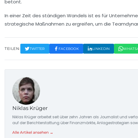
betont.
In einer Zeit des ständigen Wandels ist es für Unternehme
strategische Maßnahmen
zu ergreifen, um die Teamdynami
TEILEN:
TWITTER
FACEBOOK
LINKEDIN
WHATS
Niklas Krüger
Niklas Krüger arbeitet seit über zehn Jahren als Journalist und ver
auf der Berichterstattung über Finanzmärkte, Anlagestrategien so
Alle Artikel ansehen →