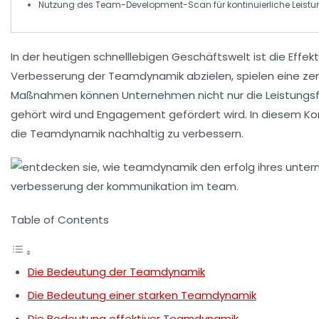
Nutzung des
Team-Development-Scan
für kontinuierliche
Leist
In der heutigen
schnelllebigen Geschäftswelt
ist die
Effek
Verbesserung der
Teamdynamik
abzielen, spielen eine ze
Maßnahmen können Unternehmen nicht nur die
Leistungsf
gehört wird und
Engagement
gefördert wird. In diesem Ko
die
Teamdynamik
nachhaltig zu verbessern.
Table of Contents
Die Bedeutung der Teamdynamik
Die Bedeutung einer starken Teamdynamik
Die Bedeutung effektiver Teamdynamik