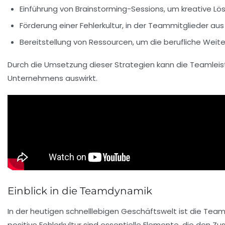
Einführung von
Brainstorming-Sessions
, um kreative Lö
Förderung einer
Fehlerkultur
, in der Teammitglieder aus
Bereitstellung von
Ressourcen
, um die berufliche Weit
Durch die Umsetzung dieser Strategien kann die
Teamleis
Unternehmens auswirkt.
Einblick in die Teamdynamik
In der heutigen
schnelllebigen
Geschäftswelt ist die
Team
positive
Fehlerkultur
sind essentielle Elemente, die den 