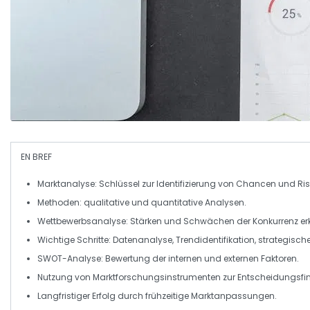
EN BREF
Marktanalyse
: Schlüssel zur Identifizierung von
Chancen
und
Ris
Methoden:
qualitative
und
quantitative
Analysen.
Wettbewerbsanalyse: Stärken und Schwächen der
Konkurrenz
er
Wichtige Schritte:
Datenanalyse
,
Trendidentifikation
, strategisch
SWOT-Analyse
: Bewertung der internen und externen Faktoren.
Nutzung von
Marktforschungsinstrumenten
zur Entscheidungsfi
Langfristiger Erfolg durch frühzeitige
Marktanpassungen
.