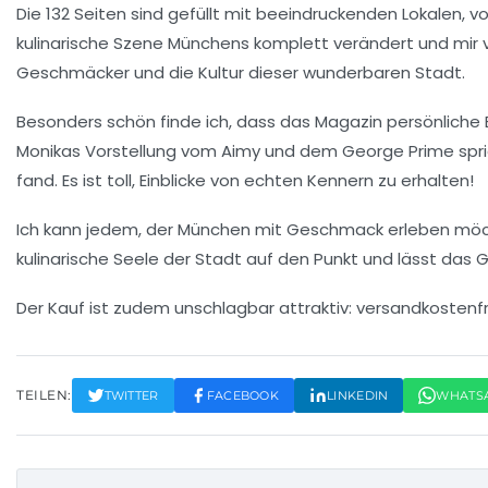
Die 132 Seiten sind gefüllt mit beeindruckenden Lokalen, 
kulinarische Szene Münchens
komplett verändert und mir vie
Geschmäcker und die Kultur dieser wunderbaren Stadt.
Besonders schön finde ich, dass das Magazin persönlich
Monikas Vorstellung vom Aimy und dem George Prime spric
fand. Es ist toll, Einblicke von echten Kennern zu erhalten!
Ich kann jedem, der München mit
Geschmack
erleben möch
kulinarische Seele der Stadt auf den Punkt und lässt das
G
Der Kauf ist zudem unschlagbar attraktiv:
versandkostenfre
TEILEN:
TWITTER
FACEBOOK
LINKEDIN
WHATS