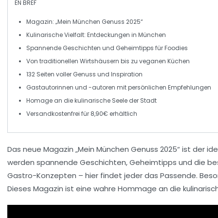
EN BREF
Magazin
: „Mein München Genuss 2025“
Kulinarische Vielfalt
: Entdeckungen in München
Spannende Geschichten
und Geheimtipps für Foodies
Von
traditionellen Wirtshäusern
bis zu
veganen Küchen
132 Seiten
voller Genuss und Inspiration
Gastautorinnen und -autoren mit
persönlichen Empfehlungen
Homage an die
kulinarische Seele
der Stadt
Versandkostenfrei für
8,90€
erhältlich
Das neue Magazin „
Mein München Genuss 2025
“ ist der id
werden spannende Geschichten, Geheimtipps und die best
Gastro-Konzepten
– hier findet jeder das Passende. Bes
Dieses Magazin ist eine wahre
Hommage
an die kulinaris