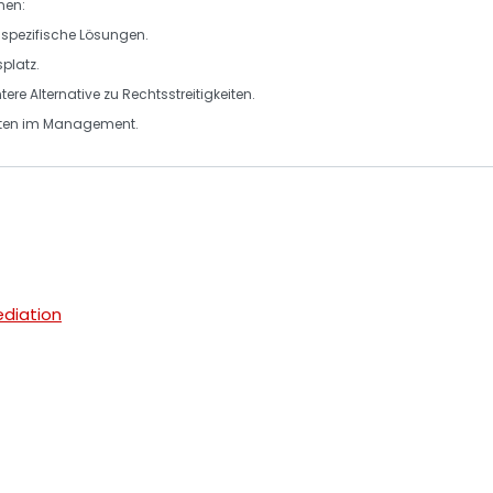
men
:
nspezifische Lösungen.
platz.
tere Alternative
zu Rechtsstreitigkeiten.
ten
im Management.
ediation