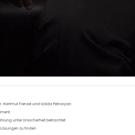
r. Hartmut Frenzel und Izolda Petrosyan.
ement
.
hrung unter Unsicherheit betrachtet.
 Lösungen
zu finden.