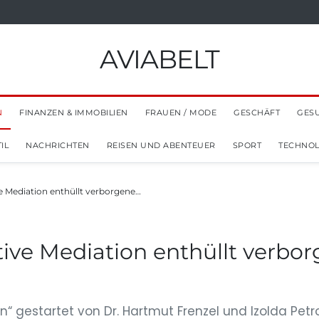
AVIABELT
N
FINANZEN & IMMOBILIEN
FRAUEN / MODE
GESCHÄFT
GES
IL
NACHRICHTEN
REISEN UND ABENTEUER
SPORT
TECHNOL
e Mediation enthüllt verborgene…
tive Mediation enthüllt verbo
n“ gestartet von Dr. Hartmut Frenzel und Izolda Petr