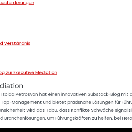
rausforderungen
d Verständnis
og zur Executive Mediation
diation
 Izolda Petrosyan hat einen innovativen Substack-Blog mit 
m
Top-Management
und bietet
praxisnahe Lösungen
für Führ
Unsicherheit wird das Tabu, dass Konflikte Schwäche signali
nd
Branchenlösungen
, um Führungskräften zu helfen, bei Her