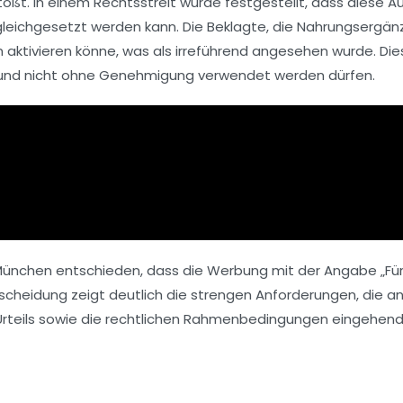
ßt. In einem Rechtsstreit wurde festgestellt, dass diese A
gleichgesetzt werden kann. Die Beklagte, die
Nahrungsergän
 aktivieren könne, was als irreführend angesehen wurde. Di
und nicht ohne Genehmigung verwendet werden dürfen.
München
entschieden, dass die Werbung mit der Angabe „Fü
tscheidung zeigt deutlich die strengen Anforderungen, die
Urteils sowie die rechtlichen Rahmenbedingungen eingehend