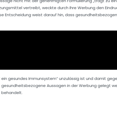
ussage nicht mit der genehmigten Formulierung „
trägt zu ein
zungsmittel
vertreibt, weckte durch ihre Werbung den Eindru
ese Entscheidung weist darauf hin, dass gesundheitsbezoge
r ein gesundes Immunsystem“ unzulässig ist und damit gege
 an gesundheitsbezogene Aussagen in der Werbung gelegt we
 behandelt.