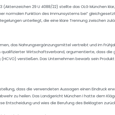
23
(Aktenzeichen
29 U 4088/22
) stellte das OLG München kl
einer normalen Funktion des Immunsystems bei“ gleichgesetz
lungen unterliegt, die eine klare Trennung zwischen zuläs
ehmen, das Nahrungsergänzungsmittel vertreibt und im Frühja
, ein qualifizierter Wirtschaftsverband, argumentierte, da
g (HCVO)
verstießen. Das Unternehmen bewarb sein Produkt
stellung, dass die verwendeten Aussagen einen Eindruck erwec
bwehr zu heilen. Das
Landgericht München I
hatte dem Kläge
se Entscheidung und wies die Berufung des Beklagten zurück