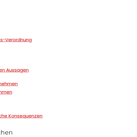
ims-Verordnung
en Aussagen
rnehmen
ehmen
iche Konsequenzen
chen