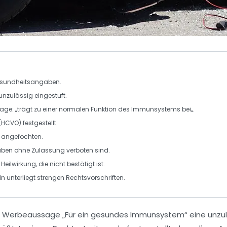
sundheitsangaben
.
 unzulässig eingestuft.
age: „
trägt zu einer normalen Funktion des Immunsystems bei
„.
(HCVO)
festgestellt.
angefochten.
aben
ohne Zulassung verboten sind.
e
Heilwirkung
, die nicht bestätigt ist.
ln
unterliegt strengen
Rechtsvorschriften
.
e Werbeaussage „
Für ein gesundes Immunsystem
“ eine unz