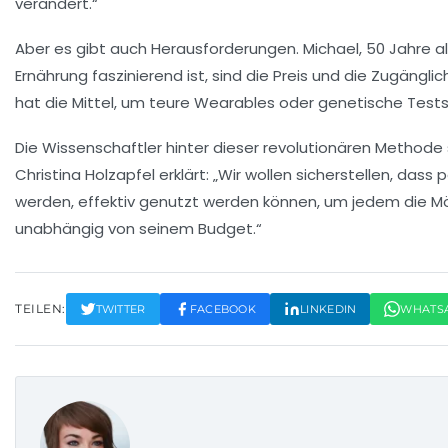
verändert.“
Aber es gibt auch Herausforderungen. Michael, 50 Jahre al
Ernährung
faszinierend ist, sind die
Preis
und die Zugänglich
hat die Mittel, um teure
Wearables
oder genetische Tests 
Die Wissenschaftler hinter dieser revolutionären Methode 
Christina Holzapfel erklärt: „Wir wollen sicherstellen, das
werden, effektiv genutzt werden können, um jedem die Mög
unabhängig von seinem
Budget
.“
TEILEN:
TWITTER
FACEBOOK
LINKEDIN
WHATS