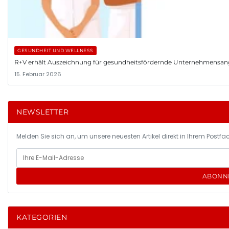
GESUNDHEIT UND WELLNESS
R+V erhält Auszeichnung für gesundheitsfördernde Unternehmensa
15. Februar 2026
NEWSLETTER
Melden Sie sich an, um unsere neuesten Artikel direkt in Ihrem Postfac
ABONN
KATEGORIEN