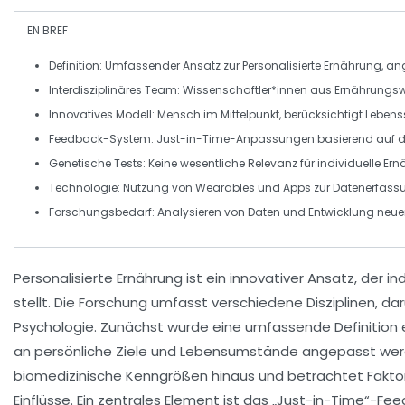
EN BREF
Definition
: Umfassender Ansatz zur
Personalisierte Ernährung
, an
Interdisziplinäres Team
: Wissenschaftler*innen aus
Ernährungsw
Innovatives Modell
: Mensch im Mittelpunkt, berücksichtigt
Lebenss
Feedback-System
:
Just-in-Time
-Anpassungen basierend auf 
Genetische Tests
: Keine wesentliche Relevanz für individuelle 
Technologie
: Nutzung von
Wearables
und
Apps
zur Datenerfass
Forschungsbedarf
: Analysieren von Daten und Entwicklung neu
Personalisierte Ernährung
ist ein innovativer Ansatz, der in
stellt. Die Forschung umfasst verschiedene Disziplinen, da
Psychologie
. Zunächst wurde eine umfassende Definition
an persönliche Ziele und Lebensumstände angepasst werde
biomedizinische Kenngrößen
hinaus und betrachtet Fakto
Einflüsse. Ein zentrales Element ist das „Just-in-Time“-Fe