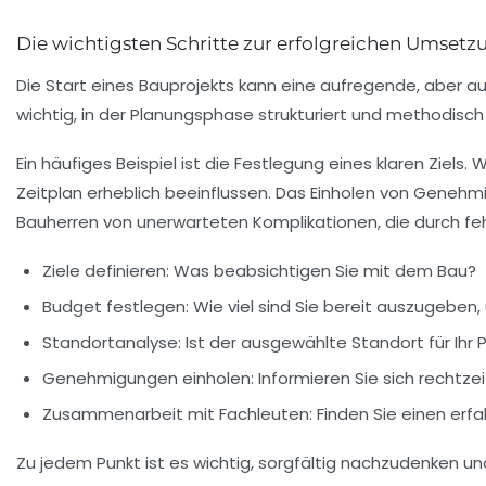
Die wichtigsten Schritte zur erfolgreichen Umsetz
Die
Start eines Bauprojekts
kann eine aufregende, aber auch
wichtig, in der
Planungsphase
strukturiert und methodisch 
Ein häufiges Beispiel ist die Festlegung eines klaren
Ziels
. 
Zeitplan
erheblich beeinflussen. Das Einholen von
Genehm
Bauherren von unerwarteten Komplikationen, die durch 
Ziele definieren
: Was beabsichtigen Sie mit dem Bau?
Budget festlegen
: Wie viel sind Sie bereit auszugeben
Standortanalyse
: Ist der ausgewählte Standort für Ihr
Genehmigungen einholen
: Informieren Sie sich rechtze
Zusammenarbeit mit Fachleuten
: Finden Sie einen er
Zu jedem Punkt ist es wichtig, sorgfältig nachzudenken 