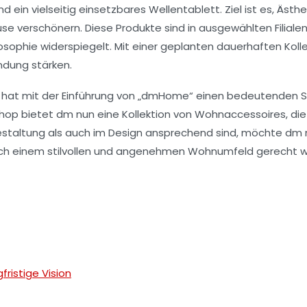
d ein vielseitig einsetzbares
Wellentablett
. Ziel ist es, Äst
e verschönern. Diese Produkte sind in
ausgewählten Filiale
osophie
widerspiegelt. Mit einer geplanten dauerhaften Kol
ndung
stärken.
 hat mit der Einführung von „dmHome“ einen bedeutenden Sc
hop bietet dm nun eine Kollektion von Wohnaccessoires, die 
sgestaltung als auch im Design ansprechend sind, möchte dm 
ch einem stilvollen und angenehmen Wohnumfeld gerecht w
ristige Vision