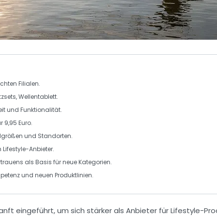
hten Filialen.
zsets, Wellentablett.
t und Funktionalität.
ür 9,95 Euro.
ialgrößen und Standorten.
m
Lifestyle-Anbieter
.
trauens als Basis für neue Kategorien.
petenz und neuen Produktlinien.
nft eingeführt, um sich stärker als Anbieter für
Lifestyle-Pr