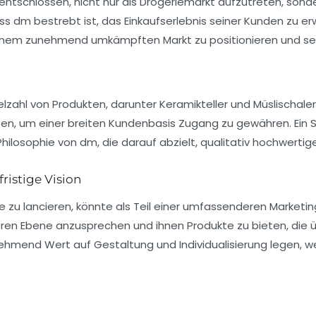
tschlossen, nicht nur als Drogeriemarkt aufzutreten, sonde
dass dm bestrebt ist, das Einkaufserlebnis seiner Kunden zu 
in einem zunehmend umkämpften Markt zu positionieren und sein
lzahl von Produkten, darunter
Keramikteller
und
Müslischale
n, um einer breiten Kundenbasis Zugang zu gewähren. Ein Spe
r Philosophie von dm, die darauf abzielt, qualitativ hochwert
ristige Vision
e zu lancieren, könnte als Teil einer umfassenderen Marketin
ren Ebene anzusprechen und ihnen Produkte zu bieten, die üb
ehmend Wert auf Gestaltung und Individualisierung legen,