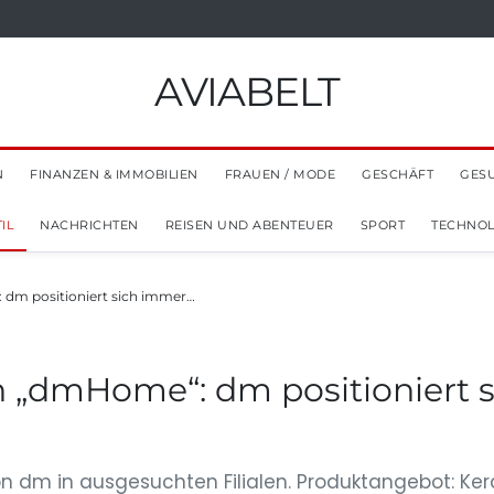
AVIABELT
N
FINANZEN & IMMOBILIEN
FRAUEN / MODE
GESCHÄFT
GES
IL
NACHRICHTEN
REISEN UND ABENTEUER
SPORT
TECHNOL
 dm positioniert sich immer…
 „dmHome“: dm positioniert s
m in ausgesuchten Filialen. Produktangebot: Keramik