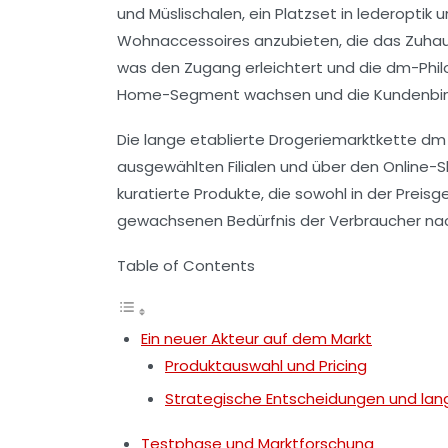
und
Müslischalen
, ein
Platzset
in
lederoptik
un
Wohnaccessoires anzubieten, die das Zuhaus
was den Zugang erleichtert und die
dm-Phil
Home-Segment
wachsen und die
Kundenbi
Die lange etablierte Drogeriemarktkette dm
ausgewählten Filialen und über den Online-S
kuratierte Produkte, die sowohl in der Prei
gewachsenen Bedürfnis der Verbraucher na
Table of Contents
Ein neuer Akteur auf dem Markt
Produktauswahl und Pricing
Strategische Entscheidungen und langf
Testphase und Marktforschung