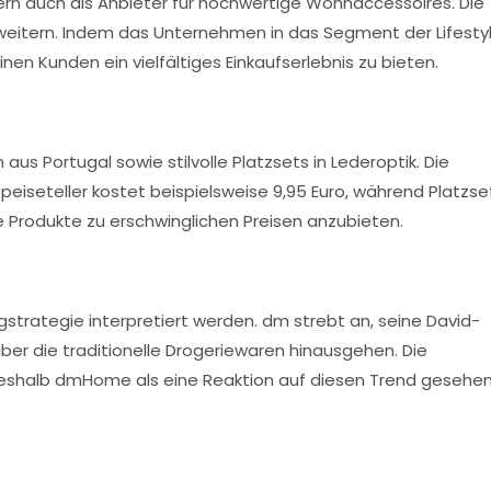
rn auch als Anbieter für hochwertige Wohnaccessoires. Die
erweitern. Indem das Unternehmen in das Segment der Lifesty
en Kunden ein vielfältiges Einkaufserlebnis zu bieten.
n
aus Portugal sowie stilvolle Platzsets in Lederoptik. Die
iseteller kostet beispielsweise 9,95 Euro, während Platzset
ige Produkte zu erschwinglichen Preisen anzubieten.
gstrategie interpretiert werden. dm strebt an, seine David-
er die traditionelle Drogeriewaren hinausgehen. Die
 weshalb dmHome als eine Reaktion auf diesen Trend gesehe