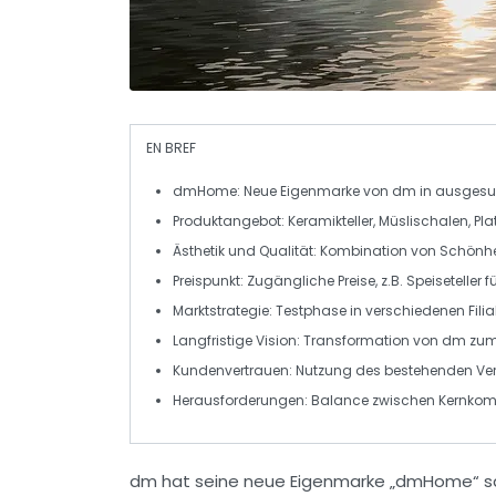
EN BREF
dmHome
: Neue Eigenmarke von dm in ausgesuc
Produktangebot: Keramikteller, Müslischalen, Plat
Ästhetik und Qualität
: Kombination von Schönhei
Preispunkt
: Zugängliche Preise, z.B. Speiseteller f
Marktstrategie
: Testphase in verschiedenen Fil
Langfristige Vision
: Transformation von dm zu
Kundenvertrauen
: Nutzung des bestehenden Ver
Herausforderungen
: Balance zwischen Kernkom
dm
hat seine neue Eigenmarke
„dmHome“
sa