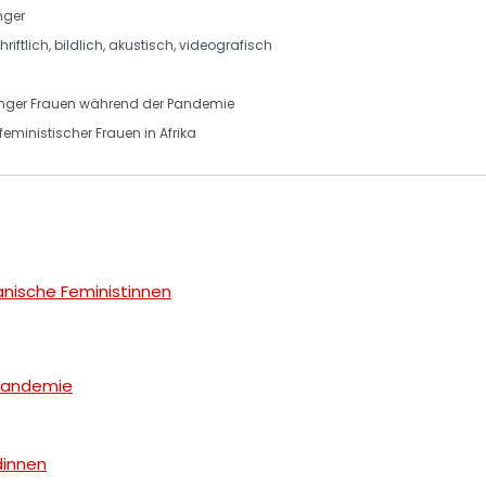
nger
hriftlich
,
bildlich
,
akustisch
,
videografisch
nger Frauen während der Pandemie
eministischer Frauen in Afrika
ikanische Feministinnen
-Pandemie
dinnen