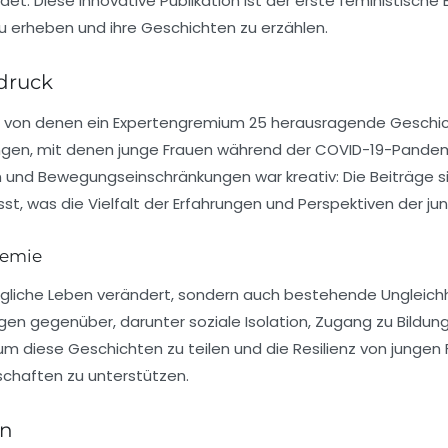
det. Diese innovative Publikation ist der erste feministische 
u erheben und ihre Geschichten zu erzählen.
sdruck
, von denen ein Expertengremium 25 herausragende Geschic
gen, mit denen junge Frauen während der COVID-19-Pandemie
nd Bewegungseinschränkungen war kreativ: Die Beiträge sind i
st, was die Vielfalt der Erfahrungen und Perspektiven der j
demie
gliche Leben verändert, sondern auch bestehende Ungleichh
en gegenüber, darunter soziale Isolation, Zugang zu Bildung
 um diese Geschichten zu teilen und die Resilienz von jungen
schaften zu unterstützen.
en