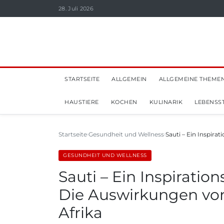
28. Juli 2026
STARTSEITE
ALLGEMEIN
ALLGEMEINE THEME
HAUSTIERE
KOCHEN
KULINARIK
LEBENSST
Startseite
Gesundheit und Wellness
Sauti – Ein Inspirat
GESUNDHEIT UND WELLNESS
Sauti – Ein Inspiratio
Die Auswirkungen von
Afrika