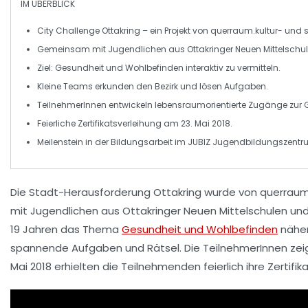
IM ÜBERBLICK
City Challenge Ottakring
– ein Projekt von querraum.kultur- und 
Gemeinsam mit
Jugendlichen
aus Ottakringer Neuen Mittelsch
Ziel:
Gesundheit und Wohlbefinden
interaktiv zu vermitteln.
Kleine
Teams
erkunden den Bezirk und lösen Aufgaben.
TeilnehmerInnen entwickeln
lebensraumorientierte
Zugänge zur G
Feierliche
Zertifikatsverleihung
am 23. Mai 2018.
Meilenstein in der
Bildungsarbeit
im JUBIZ Jugendbildungszentr
Die
Stadt-Herausforderung Ottakring
wurde von
querraum.
mit Jugendlichen aus
Ottakringer Neuen Mittelschulen
und
19 Jahren das Thema
Gesundheit und Wohlbefinden
näher
spannende Aufgaben und Rätsel. Die TeilnehmerInnen zei
Mai 2018 erhielten die Teilnehmenden feierlich ihre
Zertifik