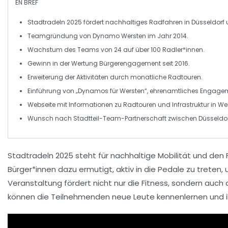
EN BREF
Stadtradeln 2025
fördert nachhaltiges Radfahren in
Düsseldorf
Teamgründung von
Dynamo Wersten
im Jahr 2014.
Wachstum des Teams von 24 auf über
100 Radler*innen
.
Gewinn in der
Wertung Bürgerengagement
seit 2016.
Erweiterung der Aktivitäten durch monatliche Radtouren.
Einführung von
„Dynamos für Wersten“
, ehrenamtliches Engage
Webseite mit Informationen zu
Radtouren
und Infrastruktur in We
Wunsch nach
Stadtteil-Team-Partnerschaft
zwischen Düsseldor
Stadtradeln 2025 steht für
nachhaltige Mobilität
und den
Bürger*innen dazu ermutigt, aktiv in die Pedale zu trete
Veranstaltung fördert nicht nur die Fitness, sondern auch
können die Teilnehmenden neue Leute kennenlernen und 