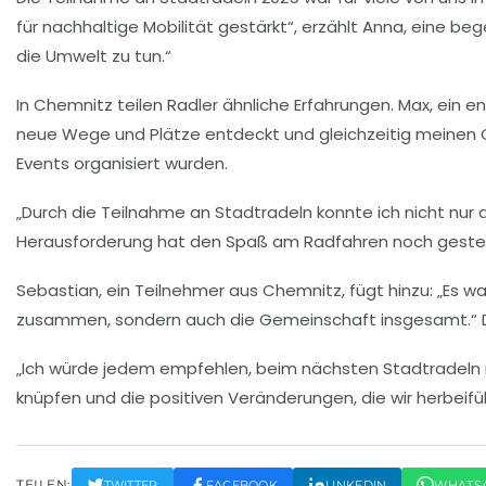
für nachhaltige Mobilität gestärkt“, erzählt Anna, eine b
die Umwelt zu tun.“
In Chemnitz teilen Radler ähnliche Erfahrungen. Max, ein en
neue Wege und Plätze entdeckt und gleichzeitig meinen CO
Events organisiert wurden.
„Durch die Teilnahme an
Stadtradeln
konnte ich nicht nur
Herausforderung hat den Spaß am Radfahren noch gestei
Sebastian, ein Teilnehmer aus Chemnitz, fügt hinzu: „Es w
zusammen, sondern auch die Gemeinschaft insgesamt.“ Di
„Ich würde jedem empfehlen, beim nächsten
Stadtradeln
knüpfen und die positiven Veränderungen, die wir herbeifü
TEILEN:
TWITTER
FACEBOOK
LINKEDIN
WHATS