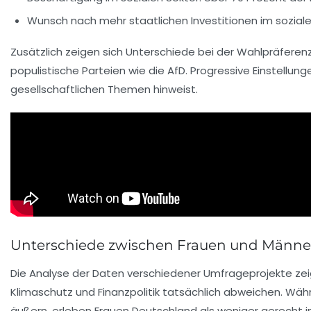
Wunsch nach mehr staatlichen Investitionen im soziale
Zusätzlich zeigen sich Unterschiede bei der Wahlpräferen
populistische Parteien wie die AfD.
Progressive Einstellung
gesellschaftlichen Themen hinweist.
Unterschiede zwischen Frauen und Männern
Die
Analyse
der Daten verschiedener Umfrageprojekte zeig
Klimaschutz
und
Finanzpolitik
tatsächlich abweichen. Wäh
äußern, erleben Frauen Deutschland als
weniger gerecht
i