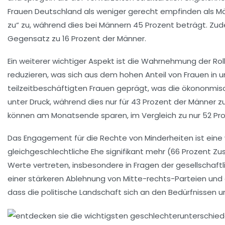
Frauen
Deutschland
als weniger gerecht empfinden als Mä
zu“ zu, während dies bei Männern 45 Prozent beträgt. Zu
Gegensatz zu 16 Prozent der Männer.
Ein weiterer wichtiger Aspekt ist die Wahrnehmung der
Rol
reduzieren, was sich aus dem hohen Anteil von Frauen in 
teilzeitbeschäftigten
Frauen geprägt, was die
ökononmisc
unter Druck, während dies nur für 43 Prozent der Männer zut
können am Monatsende sparen, im Vergleich zu nur 52 Pro
Das Engagement für die
Rechte von Minderheiten
ist eine
gleichgeschlechtliche Ehe
signifikant mehr (66 Prozent Zu
Werte vertreten, insbesondere in Fragen der
gesellschaftl
einer stärkeren Ablehnung von Mitte-rechts-Parteien und e
dass die politische Landschaft sich an den
Bedürfnissen
u