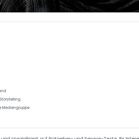
land
torytelling
ke Mediengruppe
 und spezialisiert auf
Ratgeber- und Service-Texte
. Ihr Inte