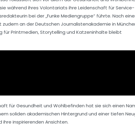
 sie während ihres Volontariats ihre Leidenschaft für
Service-
sredakteurin
bei der „Funke Mediengruppe“ führte. Nach ein
at zudem an der
Deutschen Journalistenakademie
in Münche
g für
Printmedien
,
Storytelling
und Katzeninhalte bleibt
haft für
Gesundheit
und
Wohlbefinden
hat sie sich einen Na
nem soliden akademischen Hintergrund und einer tiefen Neu
nd ihre inspirierenden Ansichten.