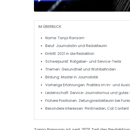
IM ÜBERBLICK
Name:
Tanja Ransom
Beruf:
Journalistin und Redakteurin
Eintritt:
2021 in die Redaktion
Schwerpunkt:
Ratgeber- und Service-Texte
Themen:
Gesundheit und Wohlbefinden
Bildung:
Master in Journalistik
Vorherige Erfahrungen:
Praktika im In- und Aus
Leidenschaft:
Service-Journalismus und gutes S
Frühere Positionen:
Zeitungsredakteurin bei Fun
Besondere Interessen:
Printmedien, Cat Content
Tanja Ransom ist seit 2021 Teil der Redaktion