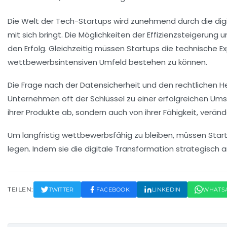
Die Welt der
Tech-Startups
wird zunehmend durch die dig
mit sich bringt. Die Möglichkeiten der
Effizienzsteigerung
un
den Erfolg. Gleichzeitig müssen Startups die
technische Ex
wettbewerbsintensiven Umfeld bestehen zu können.
Die Frage nach der
Datensicherheit
und den
rechtlichen 
Unternehmen oft der Schlüssel zu einer erfolgreichen Umse
ihrer Produkte ab, sondern auch von ihrer Fähigkeit,
veränd
Um langfristig wettbewerbsfähig zu bleiben, müssen Star
legen. Indem sie die
digitale Transformation
strategisch a
TEILEN:
TWITTER
FACEBOOK
LINKEDIN
WHATS