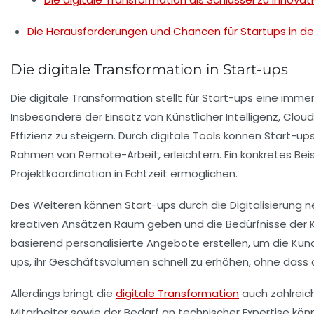
Die Herausforderungen und Chancen für Startups in de
Die digitale Transformation in Start-ups
Die
digitale Transformation
stellt für Start-ups eine imme
Insbesondere der Einsatz von
Künstlicher Intelligenz
,
Clou
Effizienz
zu steigern. Durch digitale Tools können Start-
Rahmen von
Remote-Arbeit
, erleichtern. Ein konkretes B
Projektkoordination in Echtzeit ermöglichen.
Des Weiteren können Start-ups durch die
Digitalisierung
ne
kreativen Ansätzen Raum geben und die Bedürfnisse der K
basierend personalisierte Angebote erstellen, um die
Kun
ups, ihr Geschäftsvolumen schnell zu erhöhen, ohne dass
Allerdings bringt die
digitale Transformation
auch zahlrei
Mitarbeiter sowie der Bedarf an technischer Expertise kön