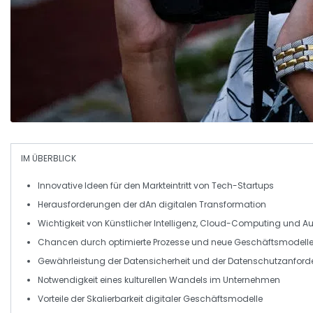
IM ÜBERBLICK
Innovative Ideen
für den Markteintritt von
Tech-Startups
Herausforderungen der
dAn digitalen Transformation
Wichtigkeit von
Künstlicher Intelligenz
,
Cloud-Computing
und
Au
Chancen durch optimierte
Prozesse
und
neue Geschäftsmodell
Gewährleistung der
Datensicherheit
und der
Datenschutzanford
Notwendigkeit eines kulturellen
Wandels
im Unternehmen
Vorteile der
Skalierbarkeit
digitaler Geschäftsmodelle